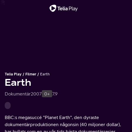
Viktigt meddelande
Telia Play
Filmer
Earth
Earth
Dokumentär
2007
0+
7.9
BBC:s megasuccé "Planet Earth", den dyraste
dokumentärproduktionen någonsin (40 miljoner dollar),
har hyllats som en av vår tids bästa dokumentärserier.