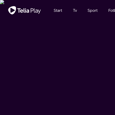
Viktigt meddelande
Start
Tv
Sport
Fot