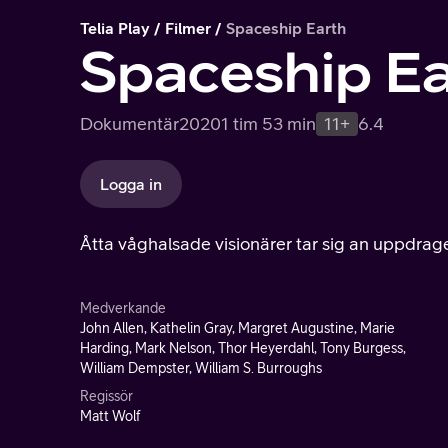
Telia Play
Filmer
Spaceship Earth
Spaceship E
Dokumentär
2020
1 tim 53 min
11+
6.4
Logga in
Åtta våghalsade visionärer tar sig an uppdraget 
Medverkande
John Allen, Kathelin Gray, Margret Augustine, Marie
Harding, Mark Nelson, Thor Heyerdahl, Tony Burgess,
William Dempster, William S. Burroughs
Regissör
Matt Wolf