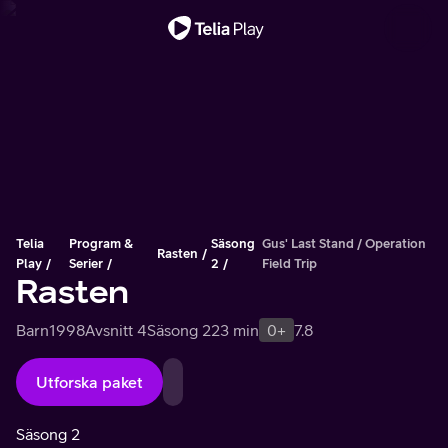
Viktigt meddelande
Telia
Program &
Säsong
Gus' Last Stand / Operation
Rasten
Play
Serier
2
Field Trip
Rasten
Barn
1998
Avsnitt 4
Säsong 2
23 min
0+
7.8
Utforska paket
Säsong 2