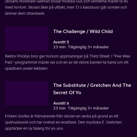
Skolans mobbare Gelman börjar mobba Gus och vännerna måste ta itu
med honom. Skolan åker på utflykt, men TJ:s klassbuss går sönder och
lämnar dem strandade.
The Challenge / Wild Child
Avsnitt 5
23 min
Tillgänglig 3+ månader
Rektor Pricklys bror ger honom uppmaningar på Third Street. I "Pee Wee
Pals"-programmet måste var och en av de större barnen ta hand om ett
spädbarn under lektiden.
The Substitute / Gretchen And The
Secret Of Yo
Avsnitt 6
23 min
Tillgänglig 3+ månader
Fröken Grotke är frånvarande från skolan en vecka på grund av ett
sjukhusbesök och har ordnat en ersättare. Den mystiska E. Gretchen
upptäcker en ny talang för yo-yos.