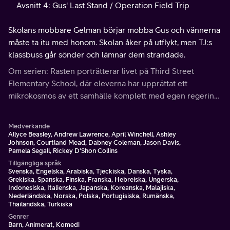
Avsnitt 4: Gus' Last Stand / Operation Field Trip
Skolans mobbare Gelman börjar mobba Gus och vännerna
måste ta itu med honom. Skolan åker på utflykt, men TJ:s
klassbuss går sönder och lämnar dem strandade.
Om serien: Rasten porträtterar livet på Third Street
Elementary School, där eleverna har upprättat ett
mikrokosmos av ett samhälle komplett med egen regering,
klassystem och oskrivna lagar.
Medverkande
Allyce Beasley, Andrew Lawrence, April Winchell, Ashley
Johnson, Courtland Mead, Dabney Coleman, Jason Davis,
Pamela Segall, Rickey D'Shon Collins
Tillgängliga språk
Svenska, Engelska, Arabiska, Tjeckiska, Danska, Tyska,
Grekiska, Spanska, Finska, Franska, Hebreiska, Ungerska,
Indonesiska, Italienska, Japanska, Koreanska, Malajiska,
Nederländska, Norska, Polska, Portugisiska, Rumänska,
Thailändska, Turkiska
Genrer
Barn, Animerat, Komedi