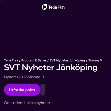
Viktigt meddelande
Telia Play
Program & Serier
SVT Nyheter Jönköping
Säsong 0
SVT Nyheter Jönköping
Nyheter
2026
Säsong 0
Utforska paket
Om serien: Lokala nyheter.