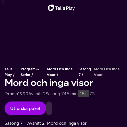
Viktigt meddelande
Telia
Program &
Mord Och Inga
Säsong
Mord Och Inga
Play
Serier
Visor
7
Visor
Mord och inga visor
Drama
1990
Avsnitt 2
Säsong 7
45 min
15+
7.3
Utforska paket
Säsong 7
Avsnitt 2: Mord och inga visor