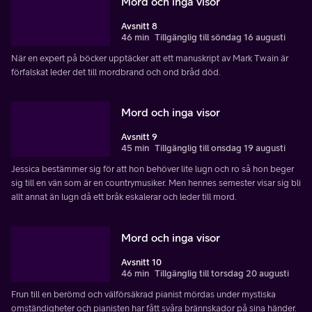
Mord och inga visor
Avsnitt 8
46 min
Tillgänglig till söndag 16 augusti
När en expert på böcker upptäcker att ett manuskript av Mark Twain är
förfalskat leder det till mordbrand och ond bråd död.
Mord och inga visor
Avsnitt 9
45 min
Tillgänglig till onsdag 19 augusti
Jessica bestämmer sig för att hon behöver lite lugn och ro så hon beger
sig till en vän som är en countrymusiker. Men hennes semester visar sig bli
allt annat än lugn då ett bråk eskalerar och leder till mord.
Mord och inga visor
Avsnitt 10
46 min
Tillgänglig till torsdag 20 augusti
Frun till en berömd och välförsäkrad pianist mördas under mystiska
omständigheter och pianisten har fått svåra brännskador på sina händer.