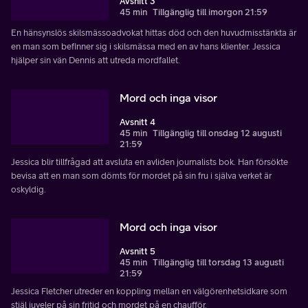
Avsnitt 3
45 min
Tillgänglig till imorgon 21:59
En hänsynslös skilsmässoadvokat hittas död och den huvudmisstänkta är
en man som befinner sig i skilsmässa med en av hans klienter. Jessica
hjälper sin vän Dennis att utreda mordfallet.
Mord och inga visor
Avsnitt 4
45 min
Tillgänglig till onsdag 12 augusti
21:59
Jessica blir tillfrågad att avsluta en avliden journalists bok. Han försökte
bevisa att en man som dömts för mordet på sin fru i själva verket är
oskyldig.
Mord och inga visor
Avsnitt 5
45 min
Tillgänglig till torsdag 13 augusti
21:59
Jessica Fletcher utreder en koppling mellan en välgörenhetsidkare som
stjäl juveler på sin fritid och mordet på en chaufför.