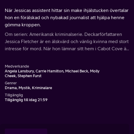
När Jessicas assistent hittar sin make ihjälstucken övertalar
hon en förälskad och nybakad journalist att hjälpa henne
gömma kroppen.
Om serien: Amerikansk kriminalserie. Deckarförfattaren
Jessica Fletcher är en älskvärd och vänlig kvinna med stort
intresse för mord. När hon lämnar sitt hem i Cabot Cove är
det för att bedriva detektivarbete, för att hjälpa till i
utredningar över hela USA.
Medverkande
Angela Lansbury, Carrie Hamilton, Michael Beck, Molly
Cheek, Stephen Furst
Genrer
Drama, Mystik, Kriminalare
Tillgänglig
Tillgänglig till idag 21:59