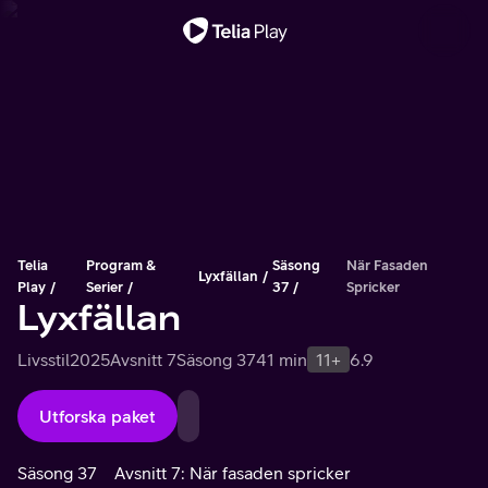
Viktigt meddelande
Telia
Program &
Säsong
När Fasaden
Lyxfällan
Play
Serier
37
Spricker
Lyxfällan
Livsstil
2025
Avsnitt 7
Säsong 37
41 min
11+
6.9
Utforska paket
Säsong 37
Avsnitt 7: När fasaden spricker