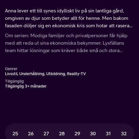
Anna lever ett till synes idylliskt liv på sin lantliga gård,
omgiven av djur som betyder allt för henne. Men bakom
fasaden döljer sig en ekonomisk kris som hotar att rasera
allt hon har byggt upp.
Om serien: Modiga familjer och privatpersoner får hjälp
med att reda ut sina ekonomiska bekymmer. Lyxfällans
team hittar lösningar som kräver både små och stora
uppoffringar
Genrer
Livsstil, Underhållning, Utbildning, Reality-TV
Tillgänglig
Tillgänglig 3+ månader
25
26
27
28
29
30
31
32