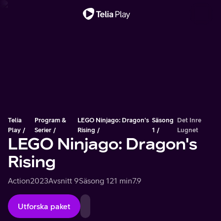
Viktigt meddelande
Telia
Program &
LEGO Ninjago: Dragon's
Säsong
Det Inre
Play
Serier
Rising
1
Lugnet
LEGO Ninjago: Dragon's
Rising
Action
2023
Avsnitt 9
Säsong 1
21 min
7.9
Utforska paket