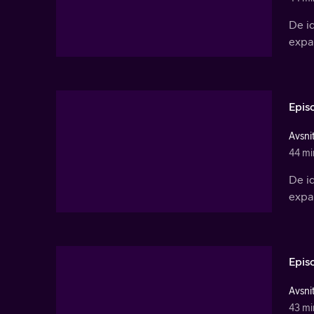
De id
expan
Epis
Avsnit
44 mi
De id
expan
Epis
Avsnit
43 mi