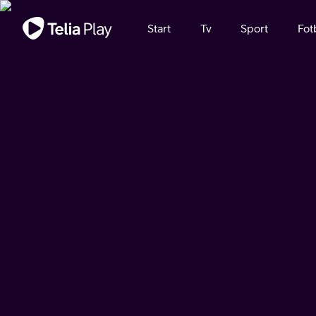
Viktigt meddelande
Start
Tv
Sport
Fot