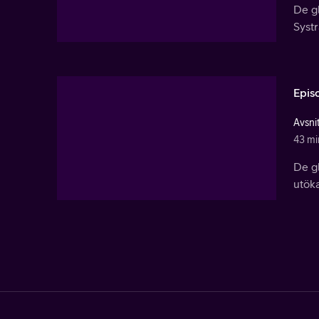
De gl
Systr
Epis
Avsni
43 mi
De gl
utöka