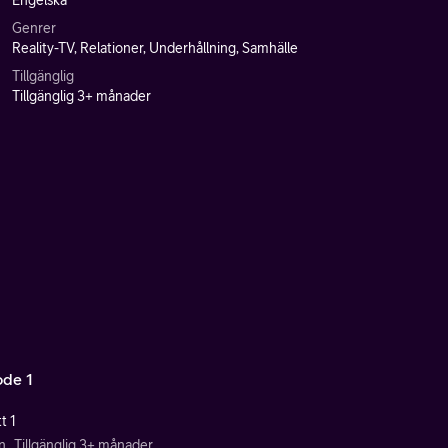
Engelska
Genrer
Reality-TV, Relationer, Underhållning, Samhälle
Tillgänglig
Tillgänglig 3+ månader
ode 1
t 1
n
Tillgänglig 3+ månader