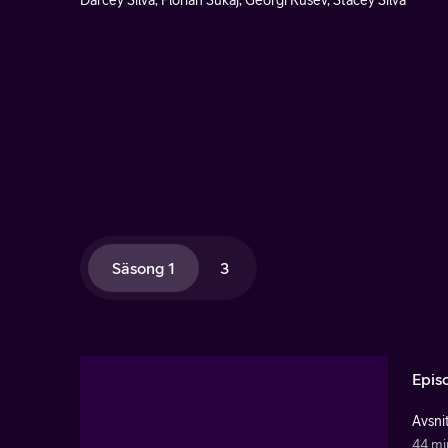
Darcey Silva, Florian Sukaj, Georgi Rusev, Stacey Silva
Säsong 1
3
Epis
Avsnit
44 mi