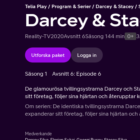
Telia Play
Program & Serier
Darcey & Stacey
Darcey & St
Reality-TV
2020
Avsnitt 6
Säsong 1
44 min
0+
3
Utforska paket
Logga in
Säsong 1
Avsnitt 6: Episode 6
De glamourösa tvillingsystrarna Darcey och Sta
sitt företag, följer sina hjärtan och återupptar
Om serien: De identiska tvillingsystrarna Darce
expanderar sitt företag, följer sina hjärtan oc
Medverkande