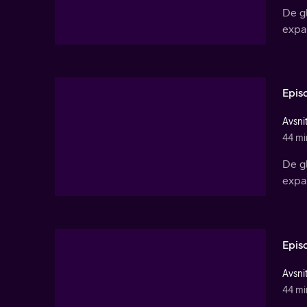
De gl
expan
Epis
Avsnit
44 mi
De gl
expan
Epis
Avsnit
44 mi