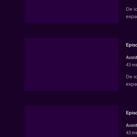
De id
expan
Epis
Avsnit
43 mi
De id
expan
Epis
Avsnit
43 mi