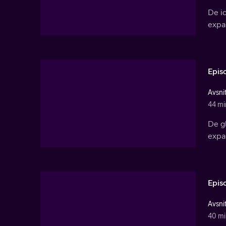
De id
expan
Epis
Avsnit
44 mi
De gl
expan
Epis
Avsnit
40 mi