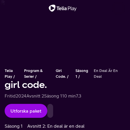
Viktigt meddelande
Telia
Program &
Girl
Säsong
En Deal Är En
Play
Serier
Code.
1
Deal
girl code.
Fritid
2024
Avsnitt 2
Säsong 1
10 min
7.3
Utforska paket
Säsong 1
Avsnitt 2: En deal är en deal