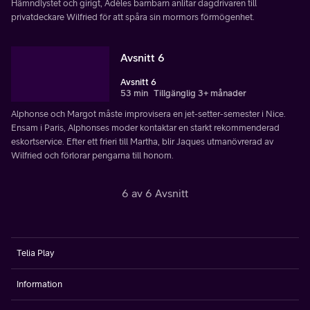
Hämndlystet och girigt, Adèles barnbarn anlitar dagdrivaren till
privatdeckare Wilfried för att spåra sin mormors förmögenhet.
Avsnitt 6
Avsnitt 6
53 min
Tillgänglig 3+ månader
Alphonse och Margot måste improvisera en jet-setter-semester i Nice.
Ensam i Paris, Alphonses moder kontaktar en starkt rekommenderad
eskortservice. Efter ett frieri till Martha, blir Jaques utmanövrerad av
Wilfried och förlorar pengarna till honom.
6 av 6 Avsnitt
Telia Play
Information