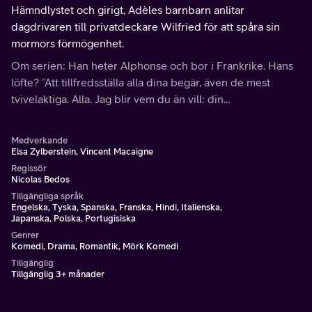
Hämndlystet och girigt, Adèles barnbarn anlitar
dagdrivaren till privatdeckare Wilfried för att spåra sin
mormors förmögenhet.
Om serien: Han heter Alphonse och bor i Frankrike. Hans
löfte? ”Att tillfredsställa alla dina begär, även de mest
tvivelaktiga. Alla. Jag blir vem du än vill: din
barndomskärlek, din idol, ditt husdjur, eller din tortyr.
Medverkande
Elsa Zylberstein, Vincent Macaigne
Regissör
Nicolas Bedos
Tillgängliga språk
Engelska, Tyska, Spanska, Franska, Hindi, Italienska,
Japanska, Polska, Portugisiska
Genrer
Komedi, Drama, Romantik, Mörk Komedi
Tillgänglig
Tillgänglig 3+ månader