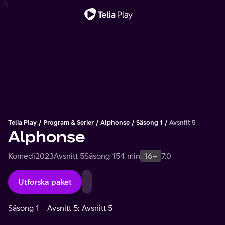
Viktigt meddelande
Telia Play
Program & Serier
Alphonse
Säsong 1
Avsnitt 5
Alphonse
Komedi
2023
Avsnitt 5
Säsong 1
54 min
16+
7.0
Utforska paket
Säsong 1
Avsnitt 5: Avsnitt 5