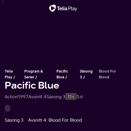
Viktigt meddelande
Telia
Program &
Pacific
Säsong
Blood For
Play
Serier
Blue
3
Blood
Pacific Blue
Action
1997
Avsnitt 4
Säsong 3
11+
5.6
Säsong 3
Avsnitt 4: Blood For Blood