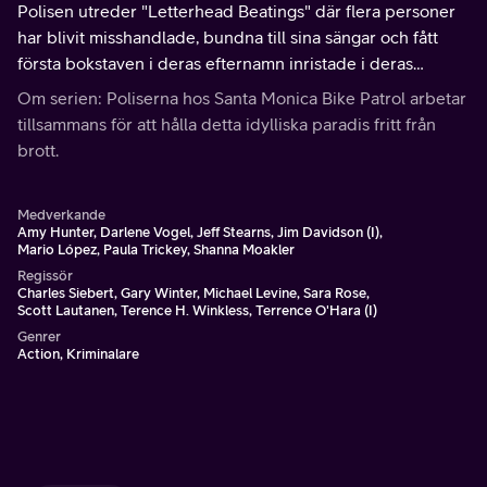
Polisen utreder "Letterhead Beatings" där flera personer
har blivit misshandlade, bundna till sina sängar och fått
första bokstaven i deras efternamn inristade i deras
pannor.
Om serien: Poliserna hos Santa Monica Bike Patrol arbetar
tillsammans för att hålla detta idylliska paradis fritt från
brott.
Medverkande
Amy Hunter, Darlene Vogel, Jeff Stearns, Jim Davidson (I),
Mario López, Paula Trickey, Shanna Moakler
Regissör
Charles Siebert, Gary Winter, Michael Levine, Sara Rose,
Scott Lautanen, Terence H. Winkless, Terrence O'Hara (I)
Genrer
Action, Kriminalare