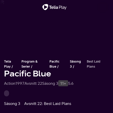
Viktigt meddelande
Telia
Program &
Pacific
Säsong
Best Laid
Play
Serier
Blue
3
Plans
Pacific Blue
Action
1997
Avsnitt 22
Säsong 3
11+
5.6
Säsong 3
Avsnitt 22: Best Laid Plans