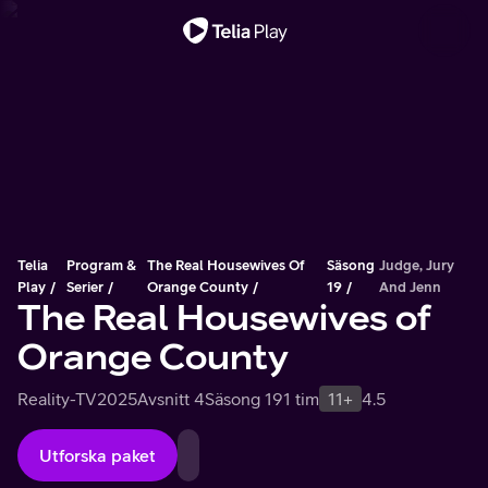
Viktigt meddelande
Telia
Program &
The Real Housewives Of
Säsong
Judge, Jury
Play
Serier
Orange County
19
And Jenn
The Real Housewives of
Orange County
Reality-TV
2025
Avsnitt 4
Säsong 19
1 tim
11+
4.5
Utforska paket