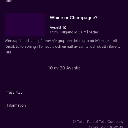
form.
Whine or Champagne?
Avsnitt 10
1 tim
Tillgänglig 3+ månader
Vänskapsband sätts på prov när gruppen delas upp på två resor – ett
försök till försoning i Temecula och en natt av samtal och skratt i Beverly
Hills.
10 av 20 Avsnitt
Telia Play
Information
© Telia · Part of Telia Company
Orgnr. 556430-0142