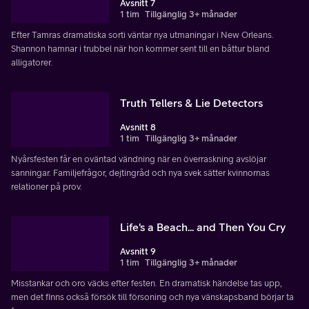
Avsnitt 7
1 tim
Tillgänglig 3+ månader
Efter Tamras dramatiska sorti väntar nya utmaningar i New Orleans.
Shannon hamnar i trubbel när hon kommer sent till en båttur bland
alligatorer.
Truth Tellers & Lie Detectors
Avsnitt 8
1 tim
Tillgänglig 3+ månader
Nyårsfesten får en oväntad vändning när en överraskning avslöjar
sanningar. Familjefrågor, dejtingråd och nya svek sätter kvinnornas
relationer på prov.
Life's a Beach... and Then You Cry
Avsnitt 9
1 tim
Tillgänglig 3+ månader
Misstankar och oro väcks efter festen. En dramatisk händelse tas upp,
men det finns också försök till försoning och nya vänskapsband börjar ta