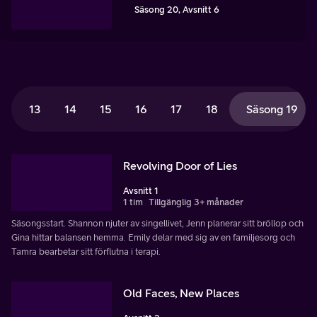
Säsong 20, Avsnitt 6
13
14
15
16
17
18
Säsong 19
Revolving Door of Lies
Avsnitt 1
1 tim
Tillgänglig 3+ månader
Säsongsstart. Shannon njuter av singellivet, Jenn planerar sitt bröllop och
Gina hittar balansen hemma. Emily delar med sig av en familjesorg och
Tamra bearbetar sitt förflutna i terapi.
Old Faces, New Places