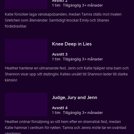
Avsnitt 2
1 tim
Tillgänglig 3+ månader
Katie försöker laga vänskapsbanden, medan Tamra ställs mot rivalen
Gretchen som återvänder. Samtidigt krockar Emily och Shanes
föräldrastilar.
Knee Deep in Lies
Avsnitt 3
1 tim
Tillgänglig 3+ månader
Heather hanterar en utmanande fest, Jenn och Katie hjälper sina barn och
Shannon visar upp sitt dejtingliv. Katies ursäkt till Shannon leder till starka
känslor.
Judge, Jury and Jenn
Avsnitt 4
1 tim
Tillgänglig 3+ månader
Heather ordnar försäljning av sitt hem efter en dramatisk fest, medan
Katie hamnar i centrum för rykten. Tamra och Jenns möte tar en oväntad
vändning.