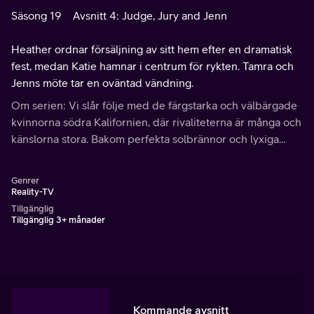
Säsong 19
Avsnitt 4: Judge, Jury and Jenn
Heather ordnar försäljning av sitt hem efter en dramatisk
fest, medan Katie hamnar i centrum för rykten. Tamra och
Jenns möte tar en oväntad vändning.
Om serien: Vi slår följe med de färgstarka och välbärgade
kvinnorna södra Kalifornien, där rivaliteterna är många och
känslorna stora. Bakom perfekta solbrännor och lyxiga
fasader pågår vardagslivet med allt ifrån familjeaktiviteter
till jobb och shopping.
Genrer
Reality-TV
Tillgänglig
Tillgänglig 3+ månader
Kommande avsnitt