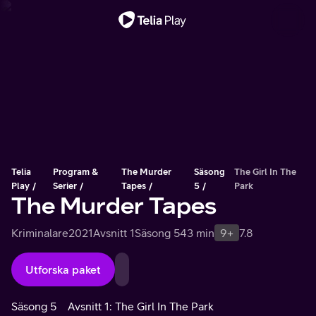
Viktigt meddelande
Telia
Program &
The Murder
Säsong
The Girl In The
Play
Serier
Tapes
5
Park
The Murder Tapes
Kriminalare
2021
Avsnitt 1
Säsong 5
43 min
9+
7.8
Utforska paket
Säsong 5
Avsnitt 1: The Girl In The Park