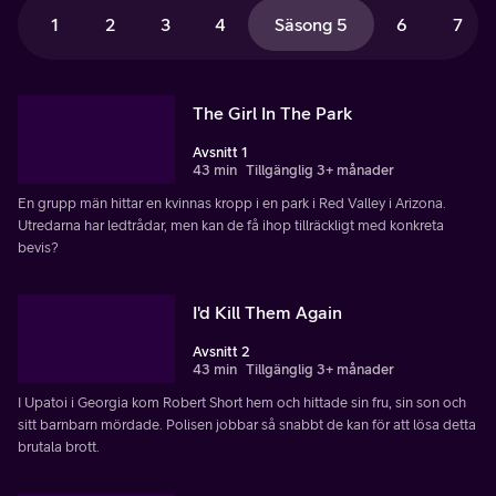
1
2
3
4
Säsong 5
6
7
The Girl In The Park
Avsnitt 1
43 min
Tillgänglig 3+ månader
En grupp män hittar en kvinnas kropp i en park i Red Valley i Arizona.
Utredarna har ledtrådar, men kan de få ihop tillräckligt med konkreta
bevis?
I'd Kill Them Again
Avsnitt 2
43 min
Tillgänglig 3+ månader
I Upatoi i Georgia kom Robert Short hem och hittade sin fru, sin son och
sitt barnbarn mördade. Polisen jobbar så snabbt de kan för att lösa detta
brutala brott.