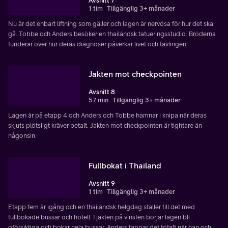
Avsnitt 7
1 tim
Tillgänglig 3+ månader
Nu är det enbart liftning som gäller och lagen är nervösa för hur det ska
gå. Tobbe och Anders besöker en thailändsk tatueringsstudio. Bröderna
funderar över hur deras diagnoser påverkar livet och tävlingen.
Jakten mot checkpointen
Avsnitt 8
57 min
Tillgänglig 3+ månader
Lagen är på etapp 4 och Anders och Tobbe hamnar i knipa när deras
skjuts plötsligt kräver betalt. Jakten mot checkpointen är tightare än
någonsin.
Fullbokat i Thailand
Avsnitt 9
1 tim
Tillgänglig 3+ månader
Etapp fem är igång och en thailändsk helgdag ställer till det med
fullbokade bussar och hotell. I jakten på vinsten börjar lagen bli
oförsiktiga och bokar hela bussar. Anders tappar det totalt när han och