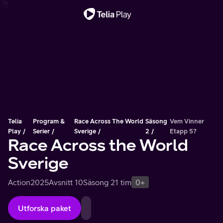
Viktigt meddelande
Telia
Program &
Race Across The World
Säsong
Vem Vinner
Play
Serier
Sverige
2
Etapp 5?
Race Across the World
Sverige
Action
2025
Avsnitt 10
Säsong 2
1 tim
0+
Utforska paket