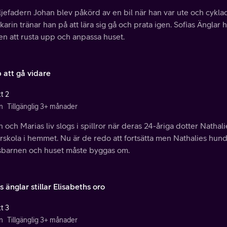
ljefadern Johan blev påkörd av en bil när han var ute och cykl
arin tränar han på att lära sig gå och prata igen. Sofias Änglar
en att rusta upp och anpassa huset.
 att gå vidare
t 2
n
Tillgänglig 3+ månader
 och Marias liv slogs i spillror när deras 24-åriga dotter Nathal
rskola i hemmet. Nu är de redo att fortsätta men Nathalies hund
sbarnen och huset måste byggas om.
s änglar stillar Elisabeths oro
t 3
n
Tillgänglig 3+ månader