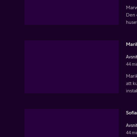
Marwi
Den 
huset
Marik
Avsnit
44 mi
Mari
att k
insta
Sofi
Avsni
44 mi