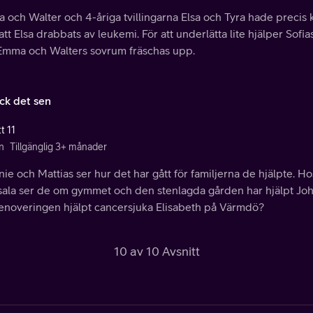
och Walter och 4-åriga tvillingarna Elsa och Tyra hade precis k
att Elsa drabbats av leukemi. För att underlätta lite hjälper Sof
Emma och Walters sovrum fräschas upp.
ick det sen
t 11
n
Tillgänglig 3+ månader
ie och Mattias ser hur det har gått för familjerna de hjälpte. 
ala ser de om gymmet och den stenlagda gården har hjälpt Joha
renoveringen hjälpt cancersjuka Elisabeth på Värmdö?
10 av 10 Avsnitt