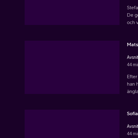
Stefa
De ge
och v
Mats 
Avsnit
44 mi
Efter
han h
ängla
Sofia
Avsnit
44 mi