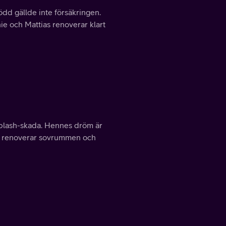
ödd gällde inte försäkringen.
e och Mattias renoverar klart
iplash-skada. Hennes dröm är
glar renoverar sovrummen och