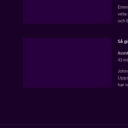
Emma 
veta 
och 
Så g
Avsnit
43 mi
Johnn
Upps
har 