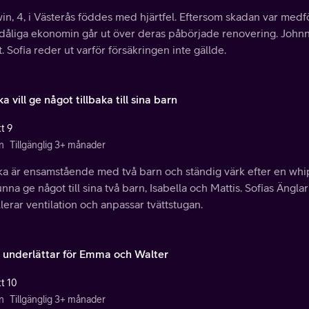
n, 4, i Västerås föddes med hjärtfel. Eftersom skadan var medf
dåliga ekonomin går ut över deras påbörjade renovering. Johnni
. Sofia reder ut varför försäkringen inte gällde.
a vill ge något tillbaka till sina barn
t 9
n
Tillgänglig 3+ månader
ka är ensamstående med två barn och ständig värk efter en wh
unna ge något till sina två barn, Isabella och Mattis. Sofias Än
llerar ventilation och anpassar tvättstugan.
a underlättar för Emma och Walter
tt 10
n
Tillgänglig 3+ månader