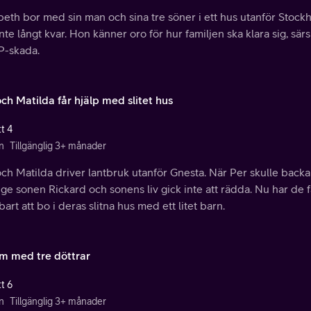
beth bor med sin man och sina tre söner i ett hus utanför Stock
nte långt kvar. Hon känner oro för hur familjen ska klara sig, sär
P-skada.
ch Matilda får hjälp med slitet hus
t 4
n
Tillgänglig 3+ månader
ch Matilda driver lantbruk utanför Gnesta. När Per skulle backa
ige sonen Rickard och sonens liv gick inte att rädda. Nu har de 
bart att bo i deras slitna hus med ett litet barn.
m med tre döttrar
t 6
n
Tillgänglig 3+ månader