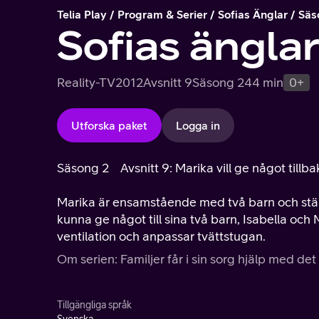
Telia Play
Program & Serier
Sofias Änglar
Säs
Sofias ängla
Reality-TV
2012
Avsnitt 9
Säsong 2
44 min
0+
Utforska paket
Logga in
Säsong 2
Avsnitt 9: Marika vill ge något tillbak
Marika är ensamstående med två barn och stän
kunna ge något till sina två barn, Isabella och
ventilation och anpassar tvättstugan.
Om serien: Familjer får i sin sorg hjälp med de
Tillgängliga språk