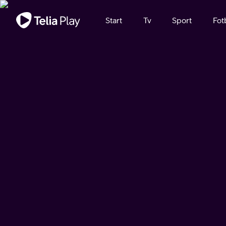
Viktigt meddelande
Start
Tv
Sport
Fot