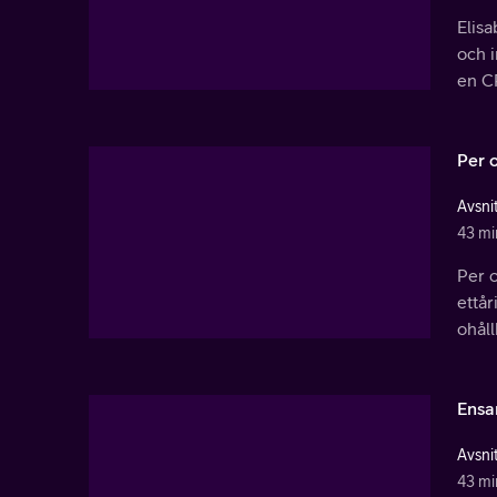
Elisa
och i
en C
Per o
Avsnit
43 mi
Per o
ettår
ohåll
Ensa
Avsnit
43 mi