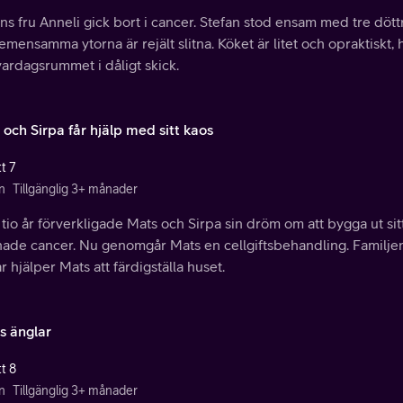
ns fru Anneli gick bort i cancer. Stefan stod ensam med tre dött
mensamma ytorna är rejält slitna. Köket är litet och opraktiskt, 
ardagsrummet i dåligt skick.
och Sirpa får hjälp med sitt kaos
t 7
n
Tillgänglig 3+ månader
 tio år förverkligade Mats och Sirpa sin dröm om att bygga ut sitt 
ade cancer. Nu genomgår Mats en cellgiftsbehandling. Familjen 
r hjälper Mats att färdigställa huset.
s änglar
t 8
n
Tillgänglig 3+ månader