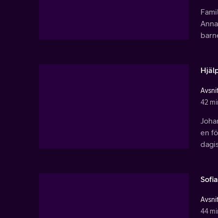
Fami
Annak
barn
Hjälp
Avsnit
42 mi
Johan
en fö
dagi
Sofia
Avsnit
44 mi