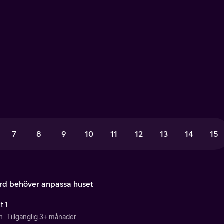
7
8
9
10
11
12
13
14
15
rd behöver anpassa huset
t 1
n
Tillgänglig 3+ månader