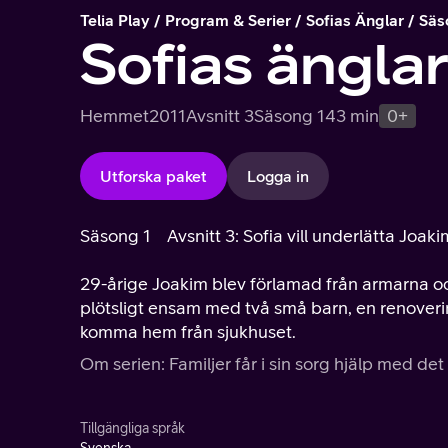
Telia Play
Program & Serier
Sofias Änglar
Säs
Sofias ängla
Hemmet
2011
Avsnitt 3
Säsong 1
43 min
0+
Utforska paket
Logga in
Säsong 1
Avsnitt 3: Sofia vill underlätta Joakim
29-årige Joakim blev förlamad från armarna oc
plötsligt ensam med två små barn, en renover
komma hem från sjukhuset.
Om serien: Familjer får i sin sorg hjälp med de
Tillgängliga språk