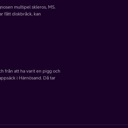
gnosen multipel skleros, MS.
r fått diskbråck, kan
h från att ha varit en pigg och
appsäck i Härnösand. Då tar