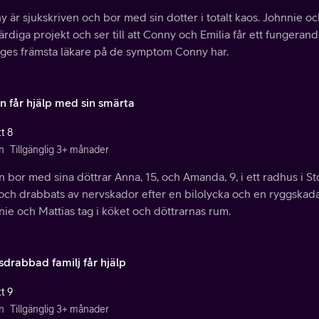
 är sjukskriven och bor med sin dotter i totalt kaos. Johnnie och 
ärdiga projekt och ser till att Conny och Emilia får ett fungerand
iges främsta läkare på de symptom Conny har.
n får hjälp med sin smärta
t 8
n
Tillgänglig 3+ månader
 bor med sina döttrar Anna, 15, och Amanda, 9, i ett radhus i 
och drabbats av nervskador efter en bilolycka och en ryggskada. 
ie och Mattias tag i köket och döttrarnas rum.
sdrabbad familj får hjälp
t 9
n
Tillgänglig 3+ månader