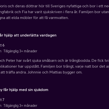
Boris och deras döttrar hör till Sveriges nyfattiga och bor i ett 
gfabrik och Fia har varit sjukskriven i flera år. Familjen bor ut
na att elda möbler för att få varmvatten.
får hjälp att underlätta vardagen
t 6
n
Tillgänglig 3+ månader
och Peter har svårt sjuka småbarn och är trångbodda. De fick tv
ikationer har uppstått. Familjen bor trångt, varje natt bor det a
 att träffa andra. Johnnie och Mattias bygger om.
y får hjälp med sin sjukdom
t 7
n
Tillgänglig 3+ månader