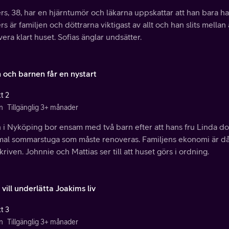
s, 38, har en hjärntumör och läkarna uppskattar att han bara har 
s är familjen och döttrarna viktigast av allt och han slits mella
era klart huset. Sofias änglar undsätter.
n och barnen får en nystart
t 2
n
Tillgänglig 3+ månader
 i Nyköping bor ensam med två barn efter att hans fru Linda do
al sommarstuga som måste renoveras. Familjens ekonomi är dålig
kriven. Johnnie och Mattias ser till att huset görs i ordning.
 vill underlätta Joakims liv
t 3
n
Tillgänglig 3+ månader