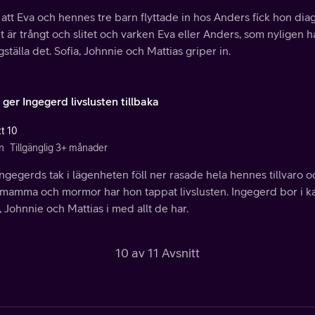
 att Eva och hennes tre barn flyttade in hos Anders fick hon dia
 är trångt och slitet och varken Eva eller Anders, som nyligen ha
gställa det. Sofia, Johnnie och Mattias griper in.
 ger Ingegerd livslusten tillbaka
tt 10
n
Tillgänglig 3+ månader
ngegerds tak i lägenheten föll ner rasade hela hennes tillvaro oc
 mamma och mormor har hon tappat livslusten. Ingegerd bor i k
, Johnnie och Mattias i med allt de har.
10 av 11 Avsnitt