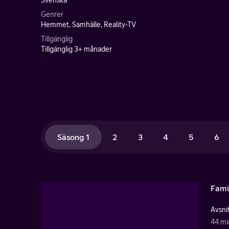
Svenska
Genrer
Hemmet, Samhälle, Reality-TV
Tillgänglig
Tillgänglig 3+ månader
Säsong 1
2
3
4
5
6
Famil
Avsnit
44 mi