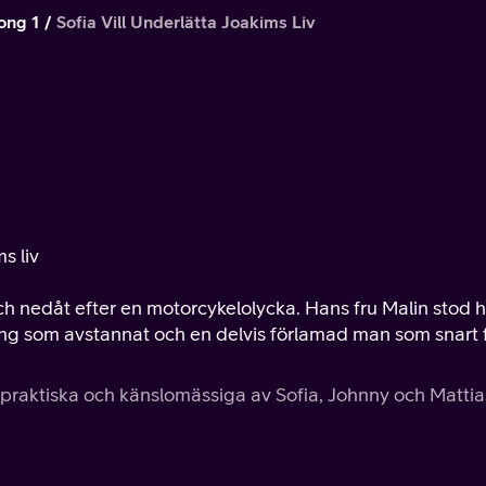
ong 1
Sofia Vill Underlätta Joakims Liv
r
s liv
h nedåt efter en motorcykelolycka. Hans fru Malin stod h
ing som avstannat och en delvis förlamad man som snart 
t praktiska och känslomässiga av Sofia, Johnny och Mattia