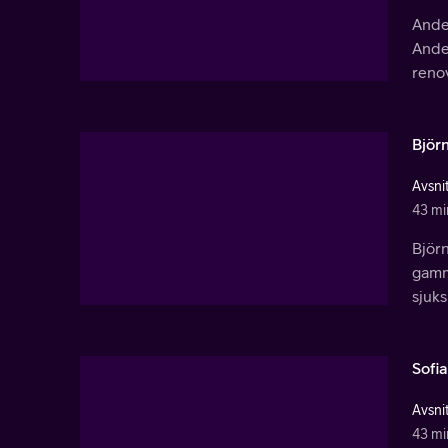
Ander
Ander
renov
Björ
Avsnit
43 mi
Björn
gamm
sjuks
Sofia
Avsnit
43 mi