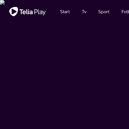
Viktigt meddelande
Start
Tv
Sport
Fot