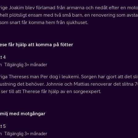
rige Joakim blev förlamad från armarna och nedåt efter en moto
 helt plötsligt ensam med två små barn, en renovering som avsta
som snart får komma hem från sjukhuset.
ese får hjälp att komma på fötter
t 4
n
Tillgänglig 3+ månader
iga Thereses man Per dog i leukemi. Sorgen har gjort att det sli
ustning det behöver. Johnnie och Mattias renoverar det slitna 
 ser till att Therese får hjälp av en sorgeexpert.
amilj med motgångar
t 5
n
Tillgänglig 3+ månader