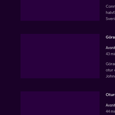
Conny
halvf
Sver
Göra
Avsnit
43 mi
Göran
otur 
Johnn
Otur
Avsnit
44 mi