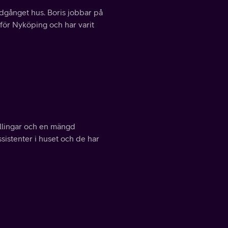
nedgånget hus. Boris jobbar på
anför Nyköping och har varit
illingar och en mängd
ssistenter i huset och de har