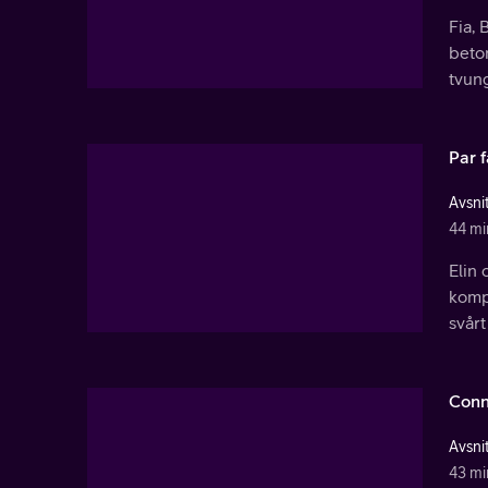
Fia, 
beton
tvung
Par 
Avsnit
44 mi
Elin 
kompl
svårt
Conn
Avsnit
43 mi