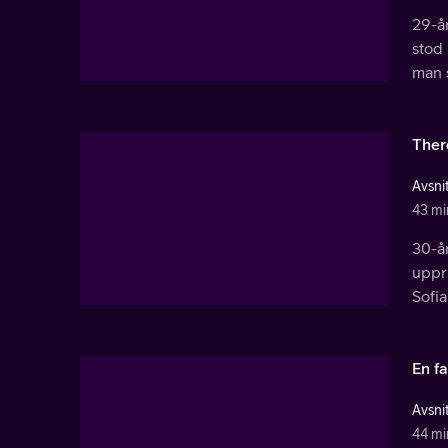
29-å
stod
man 
Ther
Avsnit
43 mi
30-år
uppr
Sofia
En f
Avsnit
44 mi