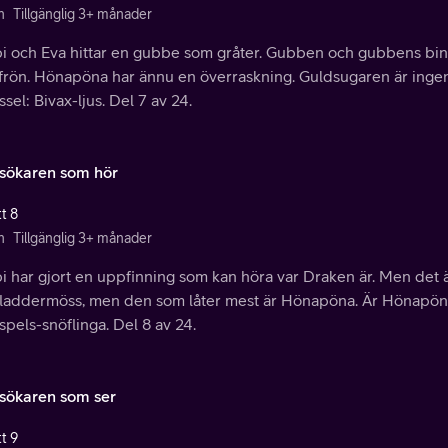
n
Tillgänglig 3+ månader
i och Eva hittar en gubbe som gråter. Gubben och gubbens bin 
 frön. Hönapöna har ännu en överraskning. Guldsugaren är ing
ssel: Bivax-ljus. Del 7 av 24.
sökaren som hör
t 8
n
Tillgänglig 3+ månader
i har gjort en uppfinning som kan höra var Draken är. Men det 
fladdermöss, men den som låter mest är Hönapöna. Är Hönapöna
pels-snöflinga. Del 8 av 24.
sökaren som ser
t 9