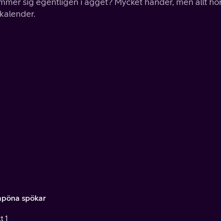
mmer sig egentligen i ägget? Mycket händer, men allt hö
lkalender.
pöna spökar
t 1