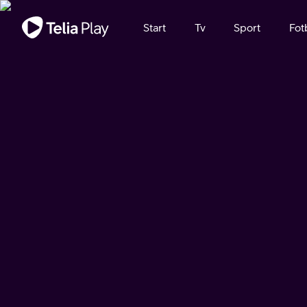
Viktigt meddelande
Start
Tv
Sport
Fot