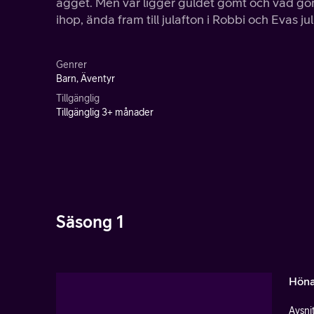
ägget. Men var ligger guldet gömt och vad gö
ihop, ända fram till julafton i Robbi och Evas ju
Genrer
Barn, Äventyr
Tillgänglig
Tillgänglig 3+ månader
Säsong 1
Höna
Avsnit