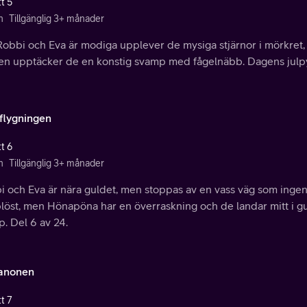
t 5
n
Tillgänglig 3+ månader
Robbi och Eva är modiga upplever de mysiga stjärnor i mörkret, 
en upptäcker de en konstig svamp med fågelnäbb. Dagens julpyss
flygningen
t 6
n
Tillgänglig 3+ månader
 och Eva är nära guldet, men stoppas av en vass väg som ingen 
öst, men Hönapöna har en överraskning och de landar mitt i gul
p. Del 6 av 24.
anonen
t 7