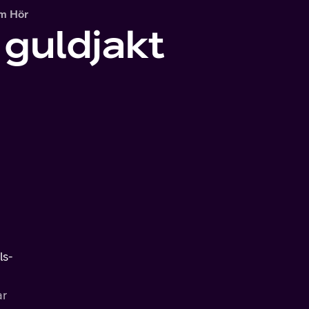
m Hör
 guldjakt
ls-
ar