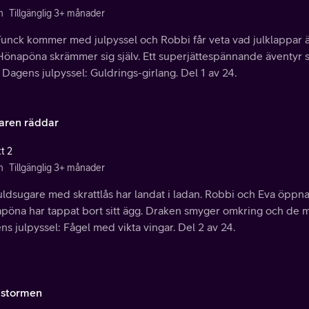
n
Tillgänglig 3+ månader
Funck kommer med julpyssel och Robbi får veta vad julklappar ä
Hönapöna skrämmer sig själv. Ett superjättespännande äventyr st
 Dagens julpyssel: Guldrings-girlang. Del 1 av 24.
aren räddar
t 2
n
Tillgänglig 3+ månader
ldsugare med skrattlås har landat i ladan. Robbi och Eva öppna
öna har tappat bort sitt ägg. Draken smyger omkring och de möt
s julpyssel: Fågel med vikta vingar. Del 2 av 24.
tstormen