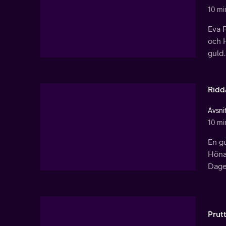
10 mi
Eva 
och 
guld.
Ridd
Avsnit
10 mi
En gu
Hönap
Dagen
Prut