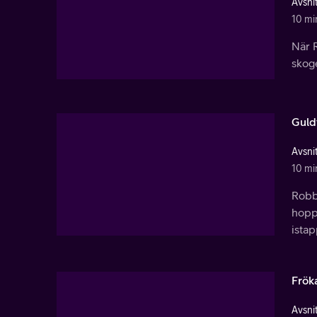
Avsnit
10 mi
När 
skog
Guld
Avsnit
10 mi
Robbi
hoppl
istap
Frök
Avsnit