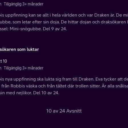
n
Tillgänglig 3+ månader
s uppfinning kan se allt i hela världen och var Draken är. De 
ubbe, som letar efter sin doja. De hittar dojan och draksökare
ssel: Mini-snögubbe. Del 9 av 24.
sökaren som luktar
tt 10
n
Tillgänglig 3+ månader
s nya uppfinning ska lukta sig fram till Draken. Eva tycker att de
från Robbis väska och från tältet där trollen sitter. Är alla snåli
in med nejlikor. Del 10 av 24.
10 av 24 Avsnitt