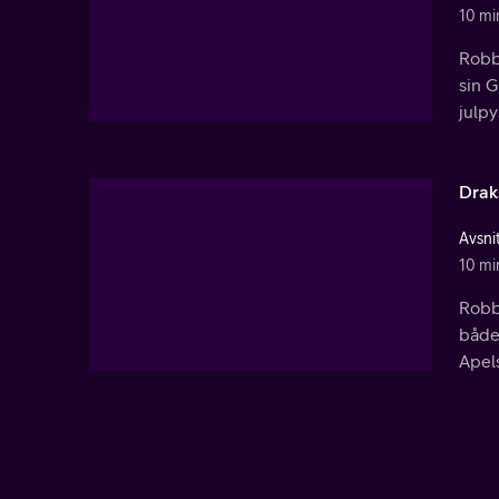
10 mi
Robbi
sin G
julpy
Drak
Avsni
10 mi
Robbi
både 
Apels