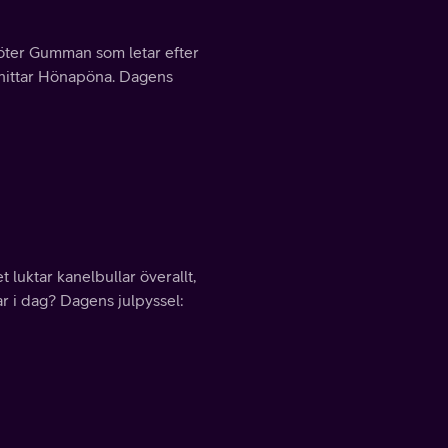
möter Gumman som letar efter
n hittar Hönapöna. Dagens
t luktar kanelbullar överallt,
sar i dag? Dagens julpyssel: