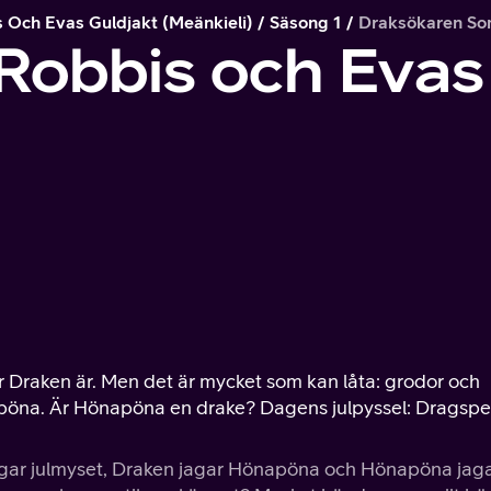
s Och Evas Guldjakt (meänkieli)
Säsong 1
Draksökaren So
 Robbis och Evas
r Draken är. Men det är mycket som kan låta: grodor och
pöna. Är Hönapöna en drake? Dagens julpyssel: Dragspe
agar julmyset, Draken jagar Hönapöna och Hönapöna jag