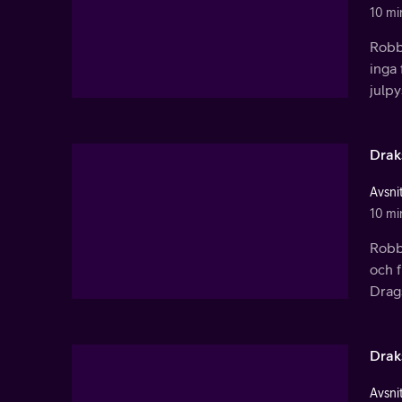
10 mi
Robb
inga
julpy
Drak
Avsnit
10 mi
Robb
och 
Drags
Drak
Avsnit