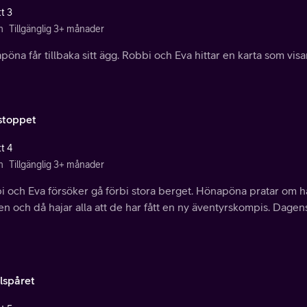
t 3
n
Tillgänglig 3+ månader
öna får tillbaka sitt ägg. Robbi och Eva hittar en karta som visar
lstoppet
t 4
n
Tillgänglig 3+ månader
 och Eva försöker gå förbi stora berget. Hönapöna pratar om hajar.
en och då hajar alla att de har fått en ny äventyrskompis. Dagens
lspåret