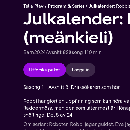
Telia Play
Program & Serier
Julkalender: Robbi
Julkalender:
(meänkieli)
Barn
2024
Avsnitt 8
Säsong 1
10 min
Utforska paket
Logga in
Säsong 1
Avsnitt 8: Draksökaren som hör
Robbi har gjort en uppfinning som kan höra va
fladdermöss, men den som låter mest är Höna
snöflinga. Del 8 av 24.
Om serien: Roboten Robbi jagar guldet, Eva j