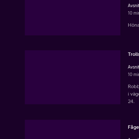
Avsnit
10 mi
Hönap
Trol
Avsnit
10 mi
Robbi
i väg
24.
Fåge