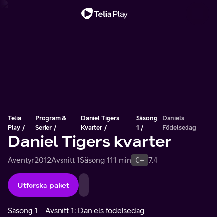
Viktigt meddelande
Telia
Program &
Daniel Tigers
Säsong
Daniels
Play
Serier
Kvarter
1
Födelsedag
Daniel Tigers kvarter
Äventyr
2012
Avsnitt 1
Säsong 1
11 min
0+
7.4
Utforska paket
Säsong 1
Avsnitt 1: Daniels födelsedag