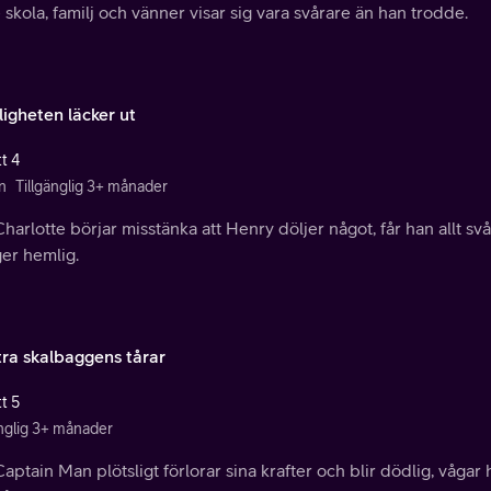
skola, familj och vänner visar sig vara svårare än han trodde.
igheten läcker ut
t 4
n
Tillgänglig 3+ månader
harlotte börjar misstänka att Henry döljer något, får han allt svå
er hemlig.
ra skalbaggens tårar
t 5
änglig 3+ månader
aptain Man plötsligt förlorar sina krafter och blir dödlig, vågar