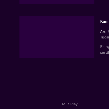
Kamp
Avsni
Tillg
En n
sin 
Telia Play