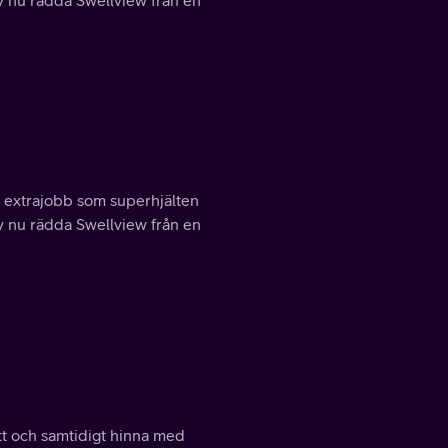
y nu rädda Swellview från en
te extrajobb som superhjälten
y nu rädda Swellview från en
tt och samtidigt hinna med