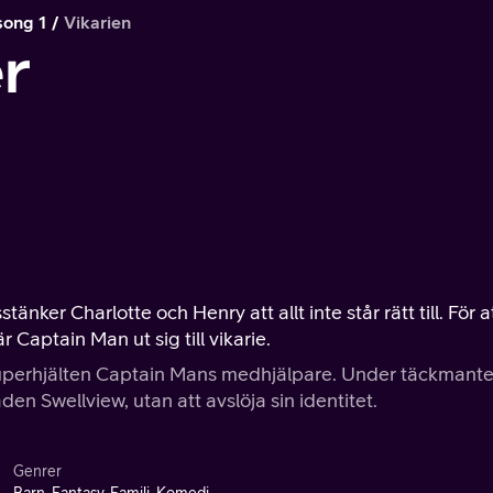
song 1
Vikarien
r
nker Charlotte och Henry att allt inte står rätt till. För a
Captain Man ut sig till vikarie.
superhjälten Captain Mans medhjälpare. Under täckmante
n Swellview, utan att avslöja sin identitet.
Genrer