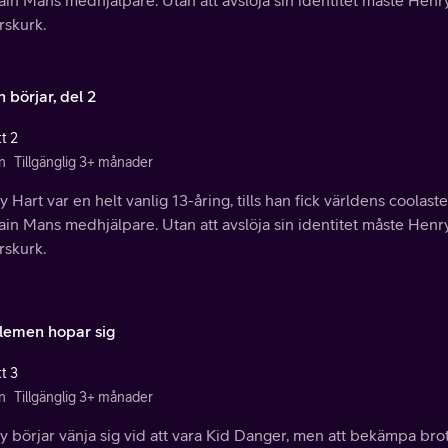
ain Mans medhjälpare. Utan att avslöja sin identitet måste Henr
rskurk.
 börjar, del 2
t 2
n
Tillgänglig 3+ månader
 Hart var en helt vanlig 13-åring, tills han fick världens coolas
ain Mans medhjälpare. Utan att avslöja sin identitet måste Henr
rskurk.
lemen hopar sig
t 3
n
Tillgänglig 3+ månader
 börjar vänja sig vid att vara Kid Danger, men att bekämpa bro