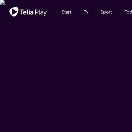
Viktigt meddelande
Start
Tv
Sport
Fot