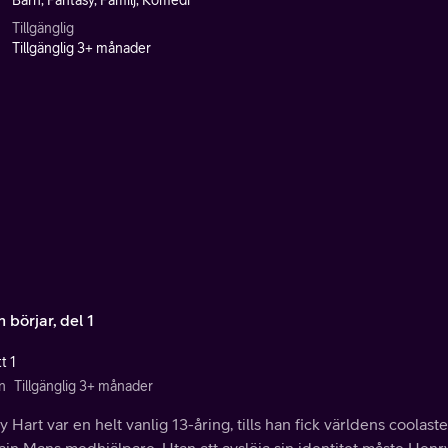
Barn, Fantasy, Familj, Komedi
Tillgänglig
Tillgänglig 3+ månader
 börjar, del 1
t 1
n
Tillgänglig 3+ månader
 Hart var en helt vanlig 13-åring, tills han fick världens coolas