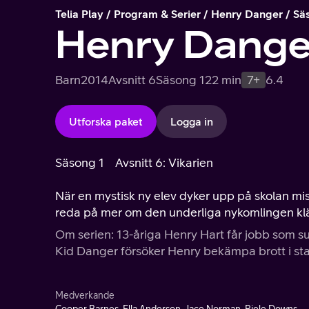
Telia Play
Program & Serier
Henry Danger
Sä
Henry Dange
Barn
2014
Avsnitt 6
Säsong 1
22 min
7+
6.4
Utforska paket
Logga in
Säsong 1
Avsnitt 6: Vikarien
När en mystisk ny elev dyker upp på skolan misstä
reda på mer om den underliga nykomlingen klär 
Om serien: 13-åriga Henry Hart får jobb som 
Kid Danger försöker Henry bekämpa brott i stade
Medverkande