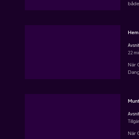
både 
Heml
Avsnit
22 mi
När C
Dang
Munt
Avsnit
Tillg
När C