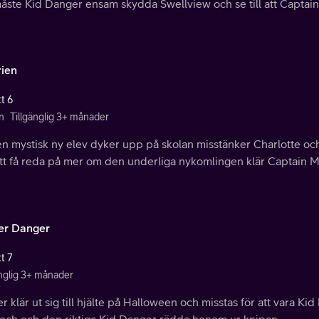
ste Kid Danger ensam skydda Swellview och se till att Captain M
rien
t 6
n
Tillgänglig 3+ månader
n mystisk ny elev dyker upp på skolan misstänker Charlotte och Hen
tt få reda på mer om den underliga nykomlingen klär Captain Man 
er Danger
t 7
änglig 3+ månader
r klär ut sig till hjälte på Halloween och misstas för att vara K
och och den riktiga Kid Danger rädda honom ur knipan.