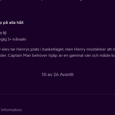
 på alla håll
tt 10
änglig 3+ månader
y elev tar Henrys plats i basketlaget, men Henry misstänker at
ålder. Captain Man behöver hjälp av en gammal vän och måste k
10 av 26 Avsnitt
Information