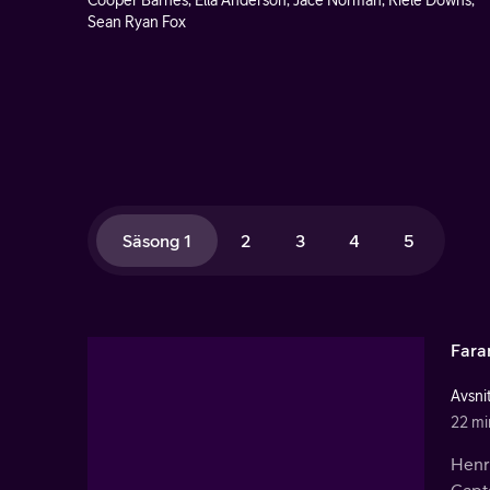
Cooper Barnes, Ella Anderson, Jace Norman, Riele Downs,
Sean Ryan Fox
Säsong 1
2
3
4
5
Faran
Avsnit
22 mi
Henry