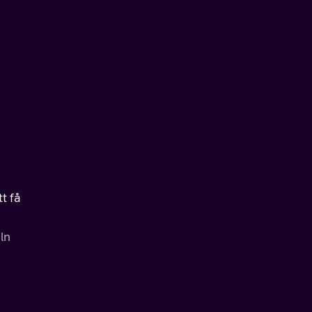
tt få
ln