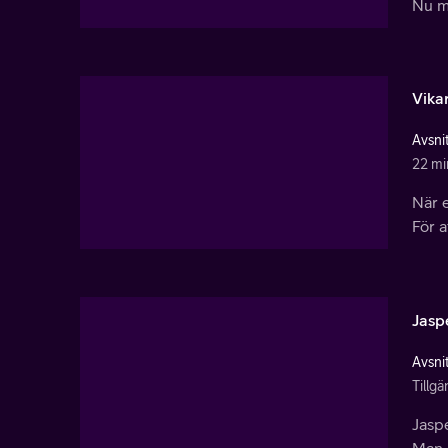
Nu må
Vika
Avsnit
22 mi
När e
För a
Jasp
Avsnit
Tillg
Jaspe
Man 