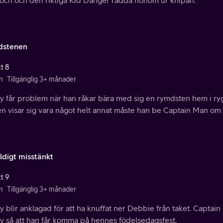
dstenen
t 8
n
Tillgänglig 3+ månader
y får problem när han råkar bära med sig en rymdsten hem i ry
n visar sig vara något helt annat måste han be Captain Man om h
ldigt misstänkt
t 9
n
Tillgänglig 3+ månader
 blir anklagad för att ha knuffat ner Debbie från taket. Captain
y så att han får komma på hennes födelsedagsfest.