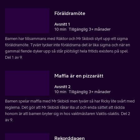
Föräldramöte
Avsnitt 1
10 min
Tillgänglig 3+ månader
Barnen har tillsammans med Räktor och Mr Skibidi styrt upp ett sigma
föräldramöte. Tyvärr tycker inte föräldrarna det är lika sigma och när en
gammal fiende dyker upp så står plötsligt hela fritids existens på spel.
Del 1 av 9.
Maffia är en pizzarätt
Avsnitt 2
10 min
Tillgänglig 3+ månader
Barnen spelar maffia med Mr Skibidi men tyvärr så har Ricky lite svårt med
reglerna. Det gör att Mr Skibidi råkar illa ut och enda sättet att rädda
honom är att barnen bryter sig in hos vaktmästaren Vaktis-slaktis. Del 2
av 9.
Rekorddagen