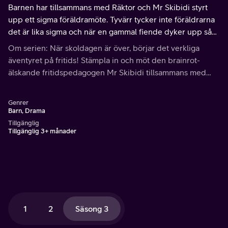
Barnen har tillsammans med Räktor och Mr Skibidi styrt
upp ett sigma föräldramöte. Tyvärr tycker inte föräldrarna
det är lika sigma och när en gammal fiende dyker upp så
står plötsligt hela fritids existens på spel. Del 1 av 9.
Om serien: När skoldagen är över, börjar det verkliga
äventyret på fritids! Stämpla in och möt den brainrot-
älskande fritidspedagogen Mr Skibidi tillsammans med
barnen Bulben, Klara, Seli, Sixten och Ingvar.
Genrer
Barn, Drama
Tillgänglig
Tillgänglig 3+ månader
1
2
Säsong 3