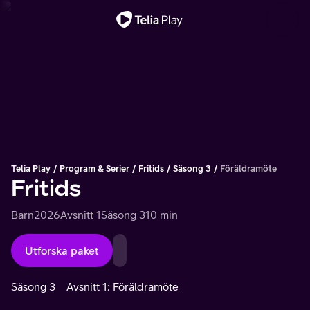
Viktigt meddelande
Telia Play
Program & Serier
Fritids
Säsong 3
Föräldramöte
Fritids
Barn
2026
Avsnitt 1
Säsong 3
10 min
Utforska paket
Säsong 3
Avsnitt 1: Föräldramöte