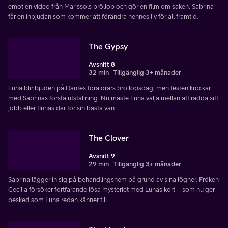
emot en video från Marissols bröllop och gör en film om saken. Sabrina
får en inbjudan som kommer att förändra hennes liv för all framtid.
The Gypsy
Avsnitt 8
32 min
Tillgänglig 3+ månader
Luna blir bjuden på Dantes föräldrars bröllopsdag, men festen krockar
med Sabrinas första utställning. Nu måste Luna välja mellan att rädda sitt
jobb eller finnas där för sin bästa vän.
The Clover
Avsnitt 9
29 min
Tillgänglig 3+ månader
Sabrina lägger in sig på behandlingshem på grund av sina lögner. Fröken
Cecília försöker fortfarande lösa mysteriet med Lunas kort – som nu ger
besked som Luna redan känner till.