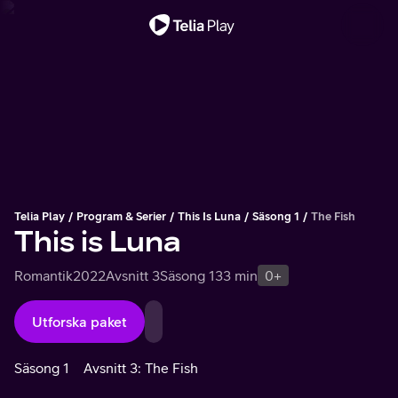
Viktigt meddelande
Telia Play
Program & Serier
This Is Luna
Säsong 1
The Fish
This is Luna
Romantik
2022
Avsnitt 3
Säsong 1
33 min
0+
Utforska paket
Säsong 1
Avsnitt 3: The Fish