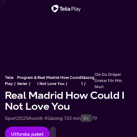
Viktigt meddelande
Om Du Dräper
Telia
Program &
Real Madrid How Could
Säsong
Drakar För Min
Play
Serier
I Not Love You
1
Skull
Real Madrid How Could I
Not Love You
Sport
2025
Avsnitt 4
Säsong 1
33 min
0+
7.9
Utforska paket