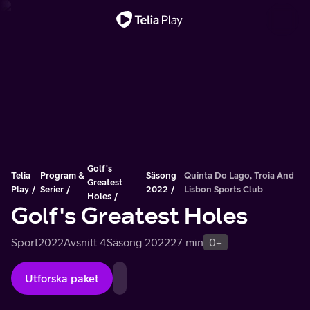
Viktigt meddelande
Golf's
Telia
Program &
Säsong
Quinta Do Lago, Troia And
Greatest
Play
Serier
2022
Lisbon Sports Club
Holes
Golf's Greatest Holes
Sport
2022
Avsnitt 4
Säsong 2022
27 min
0+
Utforska paket