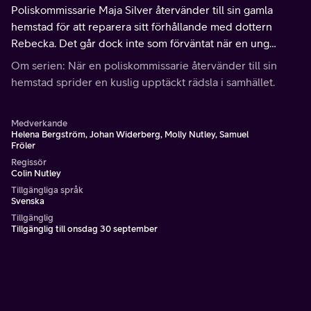
Poliskommissarie Maja Silver återvänder till sin gamla
hemstad för att reparera sitt förhållande med dottern
Rebecka. Det går dock inte som förväntat när en ung
kvinna hittas död i ett dike. Är det en olycka, ett självmord
Om serien: När en poliskommissarie återvänder till sin
eller ett mord?
hemstad sprider en kuslig upptäckt rädsla i samhället.
Medverkande
Helena Bergström, Johan Widerberg, Molly Nutley, Samuel
Fröler
Regissör
Colin Nutley
Tillgängliga språk
Svenska
Tillgänglig
Tillgänglig till onsdag 30 september