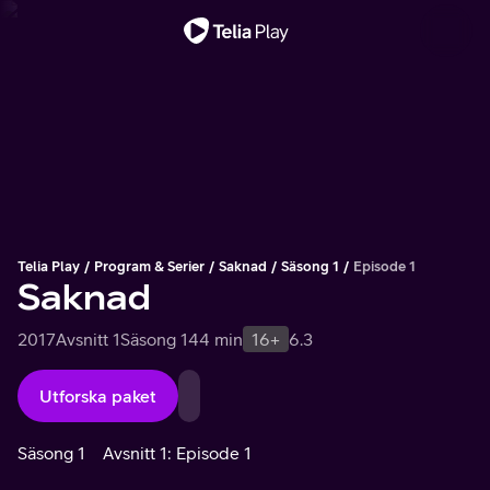
Viktigt meddelande
Telia Play
Program & Serier
Saknad
Säsong 1
Episode 1
Saknad
2017
Avsnitt 1
Säsong 1
44 min
16+
6.3
Utforska paket
Säsong 1
Avsnitt 1: Episode 1