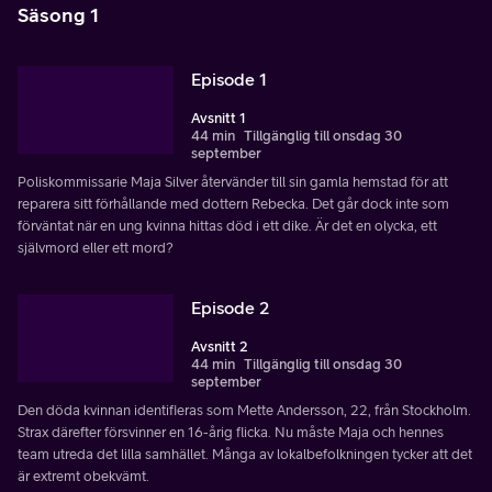
Säsong 1
Episode 1
Avsnitt 1
44 min
Tillgänglig till onsdag 30
september
Poliskommissarie Maja Silver återvänder till sin gamla hemstad för att
reparera sitt förhållande med dottern Rebecka. Det går dock inte som
förväntat när en ung kvinna hittas död i ett dike. Är det en olycka, ett
självmord eller ett mord?
Episode 2
Avsnitt 2
44 min
Tillgänglig till onsdag 30
september
Den döda kvinnan identifieras som Mette Andersson, 22, från Stockholm.
Strax därefter försvinner en 16-årig flicka. Nu måste Maja och hennes
team utreda det lilla samhället. Många av lokalbefolkningen tycker att det
är extremt obekvämt.