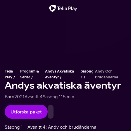
Viktigt meddelande
Telia
Program &
Andys Akvatiska
Säsong
Andy Och
Play
Serier
Äventyr
1
Brudänderna
Andys akvatiska äventyr
Barn
2021
Avsnitt 4
Säsong 1
15 min
Utforska paket
Säsong 1
Avsnitt 4: Andy och brudänderna