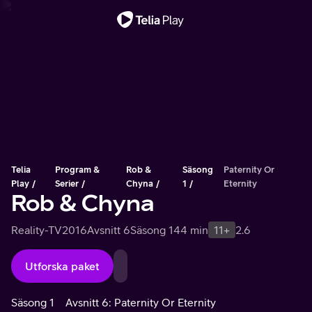
Viktigt meddelande
Telia
Program &
Rob &
Säsong
Paternity Or
Play
Serier
Chyna
1
Eternity
Rob & Chyna
Reality-TV
2016
Avsnitt 6
Säsong 1
44 min
11+
2.6
Utforska paket
Säsong 1
Avsnitt 6: Paternity Or Eternity