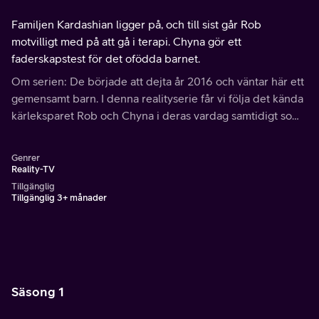
Familjen Kardashian ligger på, och till sist går Rob
motvilligt med på att gå i terapi. Chyna gör ett
faderskapstest för det ofödda barnet.
Om serien: De började att dejta år 2016 och väntar här ett
gemensamt barn. I denna realityserie får vi följa det kända
kärleksparet Rob och Chyna i deras vardag samtidigt som
de förbereder sig för att välkomna ännu en efterlängtad
medlem i familjen Kardashian.
Genrer
Reality-TV
Tillgänglig
Tillgänglig 3+ månader
Säsong 1