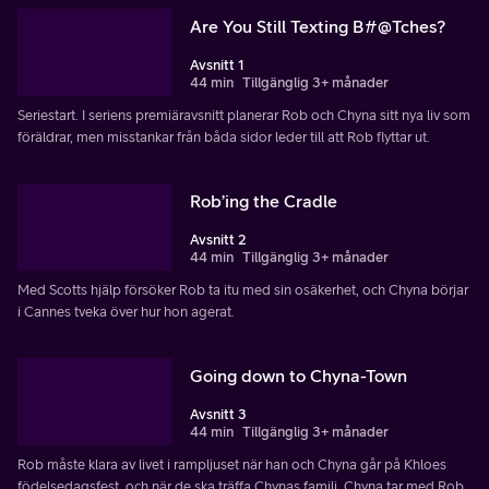
Are You Still Texting B#@Tches?
Avsnitt 1
44 min
Tillgänglig 3+ månader
Seriestart. I seriens premiäravsnitt planerar Rob och Chyna sitt nya liv som
föräldrar, men misstankar från båda sidor leder till att Rob flyttar ut.
Rob’ing the Cradle
Avsnitt 2
44 min
Tillgänglig 3+ månader
Med Scotts hjälp försöker Rob ta itu med sin osäkerhet, och Chyna börjar
i Cannes tveka över hur hon agerat.
Going down to Chyna-Town
Avsnitt 3
44 min
Tillgänglig 3+ månader
Rob måste klara av livet i rampljuset när han och Chyna går på Khloes
födelsedagsfest, och när de ska träffa Chynas familj. Chyna tar med Rob