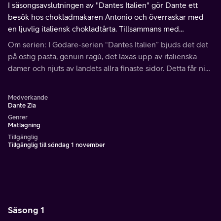
I säsongsavslutningen av "Dantes Italien" gör Dante ett
besök hos chokladmakaren Antonio och överraskar med
en ljuvlig italiensk chokladtårta. Tillsammans med
återförenade vänner blir det en perfekt avslutning på
Om serien: I Godare-serien “Dantes Italien” bjuds det det
säsongen!
på ostig pasta, genuin ragú, det läxas upp av italienska
damer och njuts av landets allra finaste sidor. Detta får ni
inte missa!
Medverkande
Dante Zia
Genrer
Matlagning
Tillgänglig
Tillgänglig till söndag 1 november
Säsong 1