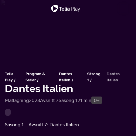
Viktigt meddelande
Telia
Program &
Dantes
Säsong
Dantes
Play
Serier
Italien
1
Italien
Dantes Italien
Matlagning
2023
Avsnitt 7
Säsong 1
21 min
0+
Säsong 1
Avsnitt 7: Dantes Italien