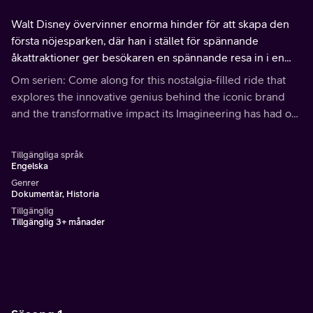
Walt Disney övervinner enorma hinder för att skapa den
första nöjesparken, där han i stället för spännande
åkattraktioner ger besökaren en spännande resa in i en
berättelse, som upplevelsen av att vara inne i en film.
Om serien: Come along for this nostalgia-filled ride that
explores the innovative genius behind the iconic brand
and the transformative impact its Imagineering has had on
the world.
Tillgängliga språk
Engelska
Genrer
Dokumentär, Historia
Tillgänglig
Tillgänglig 3+ månader