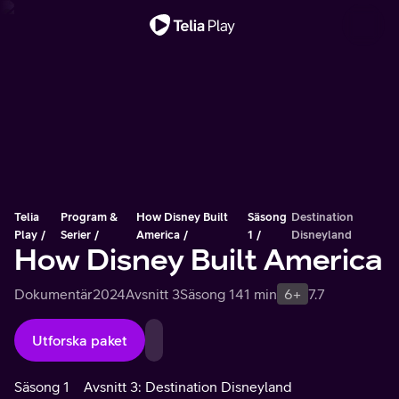
Viktigt meddelande
Telia
Program &
How Disney Built
Säsong
Destination
Play
Serier
America
1
Disneyland
How Disney Built America
Dokumentär
2024
Avsnitt 3
Säsong 1
41 min
6+
7.7
Utforska paket
Säsong 1
Avsnitt 3: Destination Disneyland