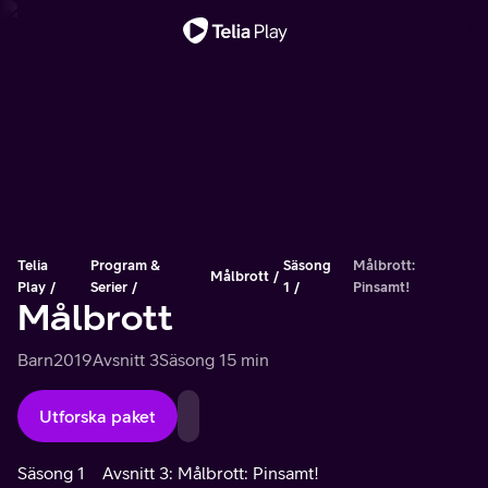
Viktigt meddelande
Telia
Program &
Säsong
Målbrott:
Målbrott
Play
Serier
1
Pinsamt!
Målbrott
Barn
2019
Avsnitt 3
Säsong 1
5 min
Utforska paket
Säsong 1
Avsnitt 3: Målbrott: Pinsamt!