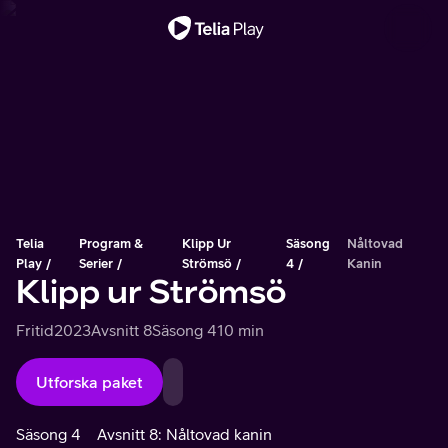
Viktigt meddelande
Telia
Program &
Klipp Ur
Säsong
Nåltovad
Play
Serier
Strömsö
4
Kanin
Klipp ur Strömsö
Fritid
2023
Avsnitt 8
Säsong 4
10 min
Utforska paket
Säsong 4
Avsnitt 8: Nåltovad kanin