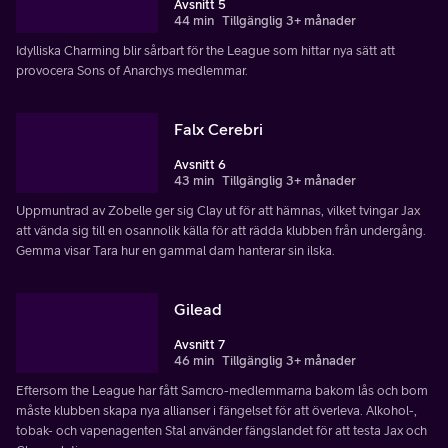
Avsnitt 5
44 min
Tillgänglig 3+ månader
Idylliska Charming blir sårbart för the League som hittar nya sätt att
provocera Sons of Anarchys medlemmar.
Falx Cerebri
Avsnitt 6
43 min
Tillgänglig 3+ månader
Uppmuntrad av Zobelle ger sig Clay ut för att hämnas, vilket tvingar Jax
att vända sig till en osannolik källa för att rädda klubben från undergång.
Gemma visar Tara hur en gammal dam hanterar sin ilska.
Gilead
Avsnitt 7
46 min
Tillgänglig 3+ månader
Eftersom the League har fått Samcro-medlemmarna bakom lås och bom
måste klubben skapa nya allianser i fängelset för att överleva. Alkohol-,
tobak- och vapenagenten Stal använder fängslandet för att testa Jax och