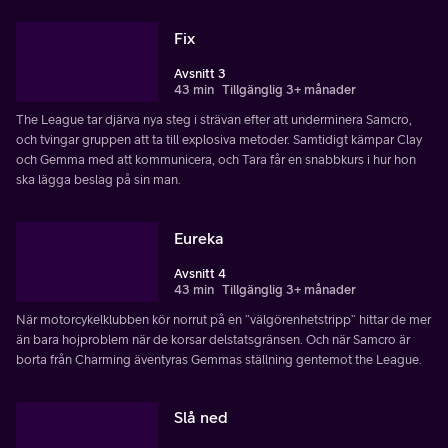
Fix
Avsnitt 3
43 min
Tillgänglig 3+ månader
The League tar djärva nya steg i strävan efter att underminera Samcro,
och tvingar gruppen att ta till explosiva metoder. Samtidigt kämpar Clay
och Gemma med att kommunicera, och Tara får en snabbkurs i hur hon
ska lägga beslag på sin man.
Eureka
Avsnitt 4
43 min
Tillgänglig 3+ månader
När motorcykelklubben kör norrut på en ”välgörenhetstripp” hittar de mer
än bara hojproblem när de korsar delstatsgränsen. Och när Samcro är
borta från Charming äventyras Gemmas ställning gentemot the League.
Slå ned