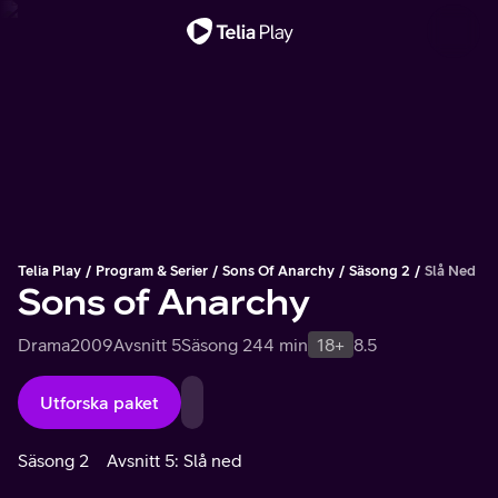
Viktigt meddelande
Telia Play
Program & Serier
Sons Of Anarchy
Säsong 2
Slå Ned
Sons of Anarchy
Drama
2009
Avsnitt 5
Säsong 2
44 min
18+
8.5
Utforska paket
Säsong 2
Avsnitt 5: Slå ned