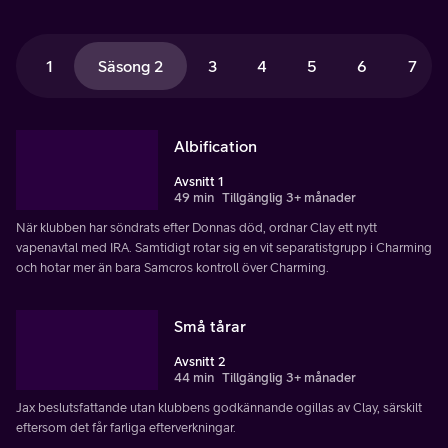
1
Säsong 2
3
4
5
6
7
Albification
Avsnitt 1
49 min
Tillgänglig 3+ månader
När klubben har söndrats efter Donnas död, ordnar Clay ett nytt
vapenavtal med IRA. Samtidigt rotar sig en vit separatistgrupp i Charming
och hotar mer än bara Samcros kontroll över Charming.
Små tårar
Avsnitt 2
44 min
Tillgänglig 3+ månader
Jax beslutsfattande utan klubbens godkännande ogillas av Clay, särskilt
eftersom det får farliga efterverkningar.