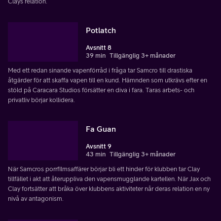
Clays relation.
Potlatch
Avsnitt 8
39 min
Tillgänglig 3+ månader
Med ett redan sinande vapenförråd i fråga tar Samcro till drastiska
åtgärder för att skaffa vapen till en kund. Hämnden som utkrävs efter en
stöld på Caracara Studios försätter en diva i fara. Taras arbets- och
privatliv börjar kollidera.
Fa Guan
Avsnitt 9
43 min
Tillgänglig 3+ månader
När Samcros porrfilmsaffärer börjar bli ett hinder för klubben tar Clay
tillfället i akt att återuppliva den vapensmugglande kartellen. När Jax och
Clay fortsätter att bråka över klubbens aktiviteter når deras relation en ny
nivå av antagonism.