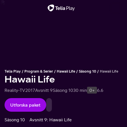
Viktigt meddelande
Telia Play
Program & Serier
Hawaii Life
Säsong 10
Hawaii Life
Hawaii Life
Reality-TV
2017
Avsnitt 9
Säsong 10
30 min
0+
6.6
Utforska paket
Säsong 10
Avsnitt 9: Hawaii Life