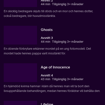
Avsnitt 2
44 min
Tillgänglig 3+ månader
En skicklig bedragare skjuts till döds och en mor och hennes dotter,
också bedragare, blir huvudmisstänkta.
Ghosts
Avsnitt 3
44 min
Tillgänglig 3+ månader
En döende förbrytare erkänner mordet på en ung fotomodell. Det
mordet hade hennes pappa varit misstänkt för.
Age of Innocence
Avsnitt 4
43 min
Tillgänglig 3+ månader
En hjärndöd kvinna hamnar i kläm då hennes man vill ta bort den
livsuppehållande behandlingen, medan hennes föräldrar vill behålla den.
Lifeline