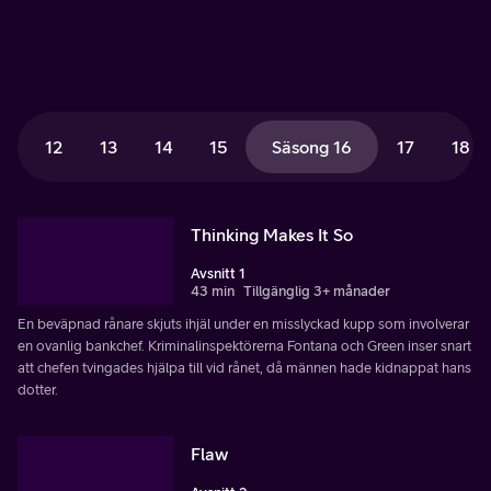
12
13
14
15
Säsong 16
17
18
Thinking Makes It So
Avsnitt 1
43 min
Tillgänglig 3+ månader
En beväpnad rånare skjuts ihjäl under en misslyckad kupp som involverar
en ovanlig bankchef. Kriminalinspektörerna Fontana och Green inser snart
att chefen tvingades hjälpa till vid rånet, då männen hade kidnappat hans
dotter.
Flaw