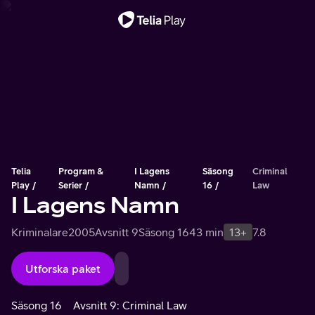
Viktigt meddelande
Telia
Program &
I Lagens
Säsong
Criminal
Play
Serier
Namn
16
Law
I Lagens Namn
Kriminalare
2005
Avsnitt 9
Säsong 16
43 min
13+
7.8
Utforska paket
Säsong 16
Avsnitt 9: Criminal Law