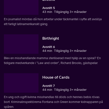
Avsnitt 5
43 min
Tillgänglig 3+ månader
En journalist mördas då hon arbetar under täckmantel i syfte att avslöja
ett farligt latinamerikanskt gäng.
Birthright
Avsnitt 6
44 min
Tillgänglig 3+ månader
Blev en misshandlande mamma steriliserad med hjälp av en spiral? En
tidigare medverkande i "Law and order", Richard Brooks, gästspelar.
House of Cards
Avsnitt 7
44 min
Tillgänglig 3+ månader
En ung och ogift kvinna misshandlas till döds och hennes bebis rövas
bort. Kriminalinspektörerna Fontana och Green kommer kidnapparen på
spåren.