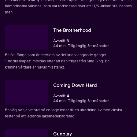
hämndlystna väninna, som var förkrossad över att 11/9-änkan stal hennes
man.
The Brotherhood
Avsnitt 3
44 min
Tillgänglig 3+ månader
En f.d. fånge som är medlem av det knarklangande gänget
"Brödraskapet" mördas efter att han friges från Sing Sing. En
kriminalvårdare är huvudmisstänkt.
Coming Down Hard
Avsnitt 4
44 min
Tillgänglig 3+ månader
En våg av självmord på college leder till en utredning av medicinska
tester på ett ledande läkemedelsföretag.
Gunplay