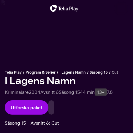
Viktigt meddelande
Telia Play
Program & Serier
I Lagens Namn
Säsong 15
Cut
I Lagens Namn
Kriminalare
2004
Avsnitt 6
Säsong 15
44 min
13+
7.8
Utforska paket
Säsong 15
Avsnitt 6: Cut