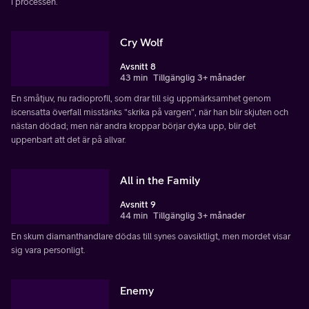
i processen.
Cry Wolf
Avsnitt 8
43 min
Tillgänglig 3+ månader
En småtjuv, nu radioprofil, som drar till sig uppmärksamhet genom
iscensatta överfall misstänks "skrika på vargen", när han blir skjuten och
nästan dödad; men när andra kroppar börjar dyka upp, blir det
uppenbart att det är på allvar.
All in the Family
Avsnitt 9
44 min
Tillgänglig 3+ månader
En skum diamanthandlare dödas till synes oavsiktligt, men mordet visar
sig vara personligt.
Enemy