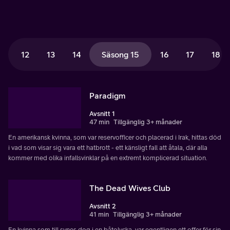
12
13
14
Säsong 15
16
17
18
Paradigm
Avsnitt 1
47 min
Tillgänglig 3+ månader
En amerikansk kvinna, som var reservofficer och placerad i Irak, hittas död
i vad som visar sig vara ett hatbrott - ett känsligt fall att åtala, där alla
kommer med olika infallsvinklar på en extremt komplicerad situation.
The Dead Wives Club
Avsnitt 2
41 min
Tillgänglig 3+ månader
En kvinna som till synes dog i en båtolycka, var egentligen ett offer för sin