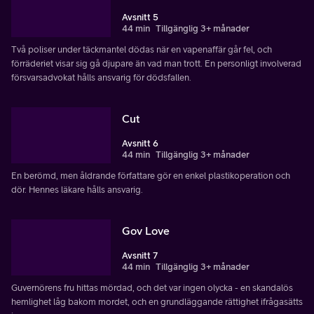
Avsnitt 5
44 min
Tillgänglig 3+ månader
Två poliser under täckmantel dödas när en vapenaffär går fel, och
förräderiet visar sig gå djupare än vad man trott. En personligt involverad
försvarsadvokat hålls ansvarig för dödsfallen.
Cut
Avsnitt 6
44 min
Tillgänglig 3+ månader
En berömd, men åldrande författare gör en enkel plastikoperation och
dör. Hennes läkare hålls ansvarig.
Gov Love
Avsnitt 7
44 min
Tillgänglig 3+ månader
Guvernörens fru hittas mördad, och det var ingen olycka - en skandalös
hemlighet låg bakom mordet, och en grundläggande rättighet ifrågasätts