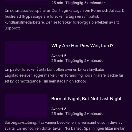
25 min
Tillgänglig 3+ månader
En skilsmässofest spårar ur. Den tragiska sagan om Rome och Julissa. En
frustrerad flygpassagerare försöker få tag i en sympatisk
kundtjänstmedarbetare. Denise försöker förebygga bieffekten av sitt
uppbrott.
Why Are Her Pies Wet, Lord?
Avsnitt 5
25 min
Tillgänglig 3+ månader
En pastor försöker återta kontrollen över en kyrkas knytkalas.
Lågstadieelever lägger märke till en förändring hos sin lärare. Jackie får
ett kyligt mottagande i sin hemstads high school.
Born at Night, But Not Last Night
Avsnitt 6
25 min
Tillgänglig 3+ månader
Säsongsavslutning. Två vänner besöker en ny verksamhet som drivs av
svarta. En mor och en dotter tävlar i "Få bältet". Spänningen tilltar mellan