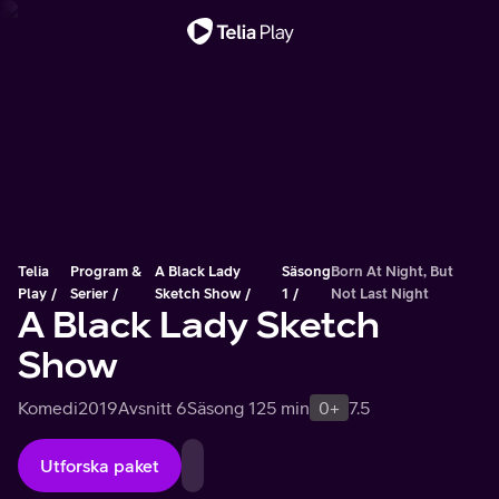
Viktigt meddelande
Telia
Program &
A Black Lady
Säsong
Born At Night, But
Play
Serier
Sketch Show
1
Not Last Night
A Black Lady Sketch
Show
Komedi
2019
Avsnitt 6
Säsong 1
25 min
0+
7.5
Utforska paket