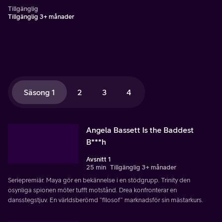
Tillgänglig
Tillgänglig 3+ månader
Säsong 1
2
3
4
Angela Bassett Is the Baddest
B***h
Avsnitt 1
25 min
Tillgänglig 3+ månader
Seriepremiär. Maya gör en bekännelse i en stödgrupp. Trinity den
osynliga spionen möter tufft motstånd. Drea konfronterar en
dansstegstjuv. En världsberömd ”filosof” marknadsför sin mästarkurs.