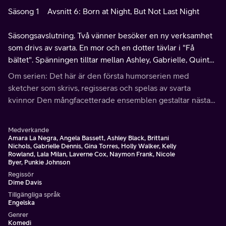
Säsong 1
Avsnitt 6: Born at Night, But Not Last Night
Säsongsavslutning. Två vänner besöker en ny verksamhet
som drivs av svarta. En mor och en dotter tävlar i "Få
bältet". Spänningen tilltar mellan Ashley, Gabrielle, Quinta
och Robin.
Om serien: Det här är den första humorserien med
sketcher som skrivs, regisseras och spelas av svarta
kvinnor Den mångfacetterade ensemblen gestaltar nästan
hundra olika dynamiska karaktärer – och överdrivna
versioner av sig själva – i ogenerade sketcher.
Medverkande
Amara La Negra, Angela Bassett, Ashley Black, Brittani
Nichols, Gabrielle Dennis, Gina Torres, Holly Walker, Kelly
Rowland, Lala Milan, Laverne Cox, Naymon Frank, Nicole
Byer, Punkie Johnson
Regissör
Dime Davis
Tillgängliga språk
Engelska
Genrer
Komedi