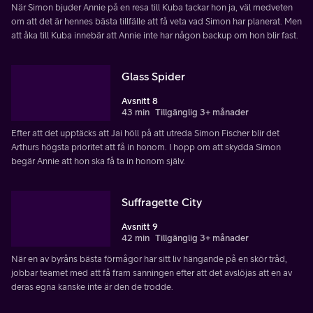
När Simon bjuder Annie på en resa till Kuba tackar hon ja, väl medveten
om att det är hennes bästa tillfälle att få veta vad Simon har planerat. Men
att åka till Kuba innebär att Annie inte har någon backup om hon blir fast.
Glass Spider
Avsnitt 8
43 min
Tillgänglig 3+ månader
Efter att det upptäcks att Jai höll på att utreda Simon Fischer blir det
Arthurs högsta prioritet att få in honom. I hopp om att skydda Simon
begär Annie att hon ska få ta in honom själv.
Suffragette City
Avsnitt 9
42 min
Tillgänglig 3+ månader
När en av byråns bästa förmågor har sitt liv hängande på en skör tråd,
jobbar teamet med att få fram sanningen efter att det avslöjas att en av
deras egna kanske inte är den de trodde.