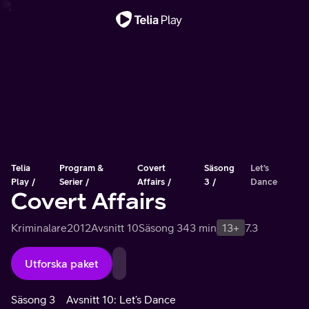
Viktigt meddelande
Telia
Program &
Covert
Säsong
Let’s
Play
Serier
Affairs
3
Dance
Covert Affairs
Kriminalare
2012
Avsnitt 10
Säsong 3
43 min
13+
7.3
Utforska paket
Säsong 3
Avsnitt 10: Let’s Dance