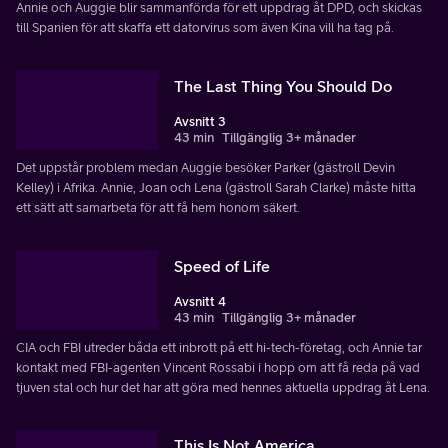
Annie och Auggie blir sammanförda för ett uppdrag åt DPD, och skickas
till Spanien för att skaffa ett datorvirus som även Kina vill ha tag på.
The Last Thing You Should Do
Avsnitt 3
43 min
Tillgänglig 3+ månader
Det uppstår problem medan Auggie besöker Parker (gästroll Devin
Kelley) i Afrika. Annie, Joan och Lena (gästroll Sarah Clarke) måste hitta
ett sätt att samarbeta för att få hem honom säkert.
Speed of Life
Avsnitt 4
43 min
Tillgänglig 3+ månader
CIA och FBI utreder båda ett inbrott på ett hi-tech-företag, och Annie tar
kontakt med FBI-agenten Vincent Rossabi i hopp om att få reda på vad
tjuven stal och hur det har att göra med hennes aktuella uppdrag åt Lena.
This Is Not America