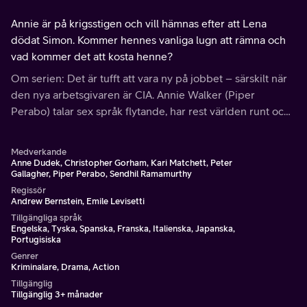
Annie är på krigsstigen och vill hämnas efter att Lena
dödat Simon. Kommer hennes vanliga lugn att rämna och
vad kommer det att kosta henne?
Om serien: Det är tufft att vara ny på jobbet – särskilt när
den nya arbetsgivaren är CIA. Annie Walker (Piper
Perabo) talar sex språk flytande, har rest världen runt och
överträffar sina CIA-aspirantkollegor på varje prov.
Medverkande
Anne Dudek, Christopher Gorham, Kari Matchett, Peter
Gallagher, Piper Perabo, Sendhil Ramamurthy
Regissör
Andrew Bernstein, Emile Levisetti
Tillgängliga språk
Engelska, Tyska, Spanska, Franska, Italienska, Japanska,
Portugisiska
Genrer
Kriminalare, Drama, Action
Tillgänglig
Tillgänglig 3+ månader