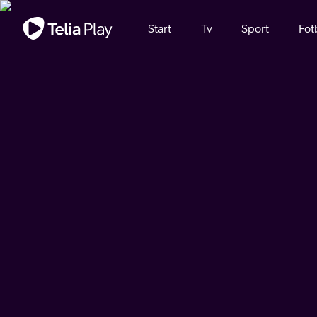
Viktigt meddelande
Start
Tv
Sport
Fot