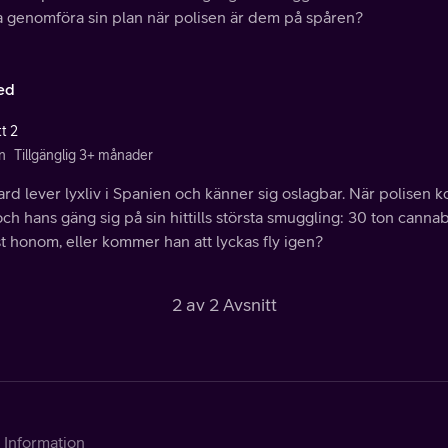
a genomföra sin plan när polisen är dem på spåren?
ed
t 2
n
Tillgänglig 3+ månader
d lever lyxliv i Spanien och känner sig oslagbar. När polisen 
ch hans gäng sig på sin hittills största smuggling: 30 ton canna
st honom, eller kommer han att lyckas fly igen?
2 av 2 Avsnitt
Information