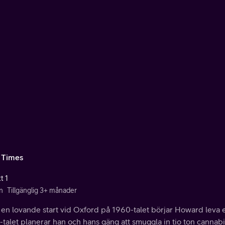
 Times
t 1
n
Tillgänglig 3+ månader
 en lovande start vid Oxford på 1960-talet börjar Howard leva et
talet planerar han och hans gäng att smuggla in tio ton cannabi