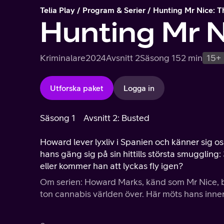
Telia Play
Program & Serier
Hunting Mr Nice: T
Hunting Mr N
Kriminalare
2024
Avsnitt 2
Säsong 1
52 min
15+
Utforska paket
Logga in
Säsong 1
Avsnitt 2: Busted
Howard lever lyxliv i Spanien och känner sig o
hans gäng sig på sin hittills största smugglin
eller kommer han att lyckas fly igen?
Om serien: Howard Marks, känd som Mr Nice, 
ton cannabis världen över. Här möts hans inne