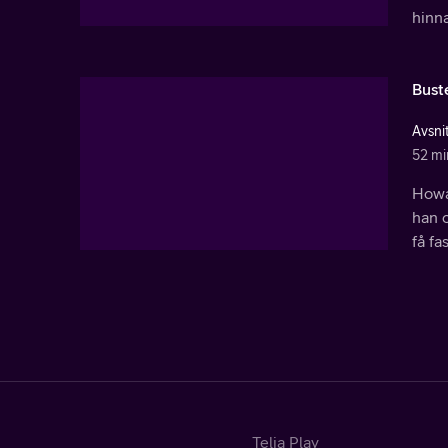
hinn
Bust
Avsnit
52 mi
Howar
han o
få fa
Telia Play