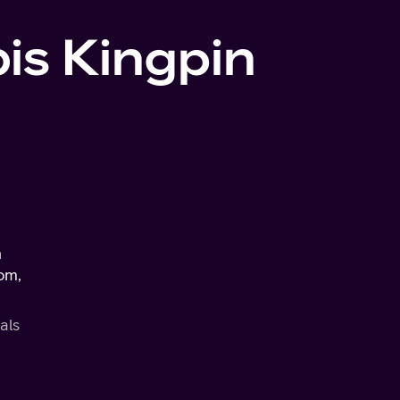
is Kingpin
h
nom,
als