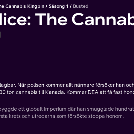
he Cannabis Kingpin
Säsong 1
Busted
ice: The Cannab
slagbar. När polisen kommer allt närmare försöker han oc
g: 30 ton cannabis till Kanada. Kommer DEA att få fast ho
byggde ett globalt imperium där han smugglade hundrat
rsta krets och utredarna som försökte stoppa honom.