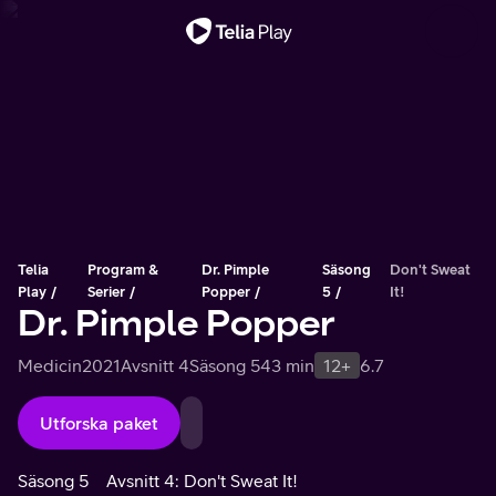
Viktigt meddelande
Telia
Program &
Dr. Pimple
Säsong
Don't Sweat
Play
Serier
Popper
5
It!
Dr. Pimple Popper
Medicin
2021
Avsnitt 4
Säsong 5
43 min
12+
6.7
Utforska paket
Säsong 5
Avsnitt 4: Don't Sweat It!