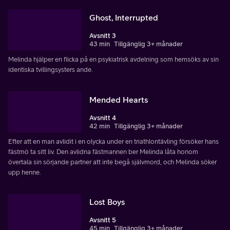
Ghost, Interrupted
Avsnitt 3
43 min
Tillgänglig 3+ månader
Melinda hjälper en flicka på en psykiatrisk avdelning som hemsöks av sin
identiska tvillingsysters ande.
Mended Hearts
Avsnitt 4
42 min
Tillgänglig 3+ månader
Efter att en man avlidit i en olycka under en triathlontävling försöker hans
fästmö ta sitt liv. Den avlidna fästmannen ber Melinda låta honom
övertala sin sörjande partner att inte begå självmord, och Melinda söker
upp henne.
Lost Boys
Avsnitt 5
45 min
Tillgänglig 3+ månader