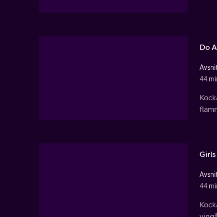
Do A
Avsnit
44 mi
Kock
flam
Girls
Avsnit
44 mi
Kock
vingå