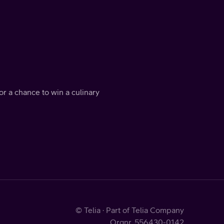
for a chance to win a culinary
© Telia · Part of Telia Company
Orgnr. 556430-0142