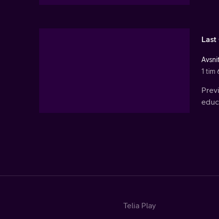
Last
Avsnit
1 tim 
Previ
educa
Telia Play