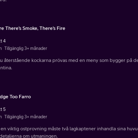
e There's Smoke, There's Fire
t 4
n
Tillgänglig 3+ månader
ju återstående kockarna prövas med en meny som bygger på den
ntina.
idge Too Farro
t 5
n
Tillgänglig 3+ månader
r en viktig ostprovning måste två lagkaptener inhandla sina hu
 detaljerna om utmaningen.