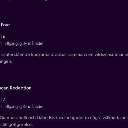
 Four
t 6
n
Tillgänglig 3+ månader
ra återstående kockarna drabbar samman i en vildsvinsutmaning f
ngen.
scan Redeption
t 7
n
Tillgänglig 3+ månader
Guarnaschelli och Gabe Bertaccini bjuder in några välkända ansikt
 till gottgörelse.