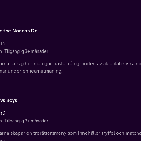
s the Nonnas Do
t 2
n
Tillgänglig 3+ månader
arna lär sig hur man gör pasta från grunden av äkta italiensk
mar under en teamutmaning.
 vs Boys
t 3
n
Tillgänglig 3+ månader
arna skapar en trerättersmeny som innehåller tryffel och match
rd.