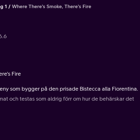
g 1
Where There's Smoke, There's Fire
6.6
re's Fire
ny som bygger på den prisade Bistecca alla Fiorentina.
at och testas som aldrig förr om hur de behärskar det