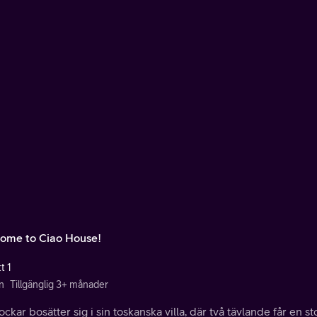
ome to Ciao House!
t 1
n
Tillgänglig 3+ månader
ockar bosätter sig i sin toskanska villa, där två tävlande får en s