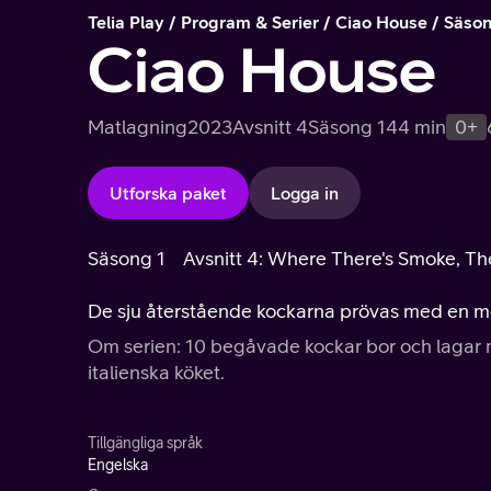
Telia Play
Program & Serier
Ciao House
Säson
Ciao House
Matlagning
2023
Avsnitt 4
Säsong 1
44 min
0+
Utforska paket
Logga in
Säsong 1
Avsnitt 4: Where There's Smoke, The
De sju återstående kockarna prövas med en me
Om serien: 10 begåvade kockar bor och lagar m
italienska köket.
Tillgängliga språk
Engelska