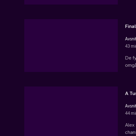
Final
Avsnit
43 mi
De fy
omgå
A Tu
Avsnit
44 mi
Alex 
chans