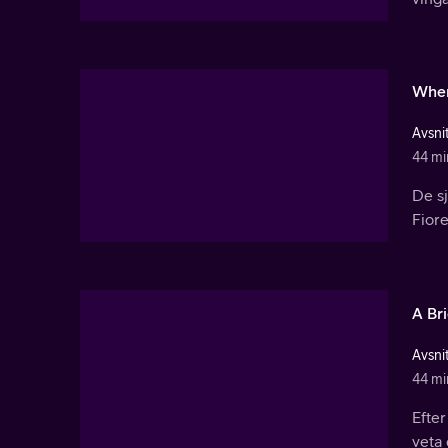
Wher
Avsnit
44 mi
De s
Fiore
A Br
Avsnit
44 mi
Efte
veta