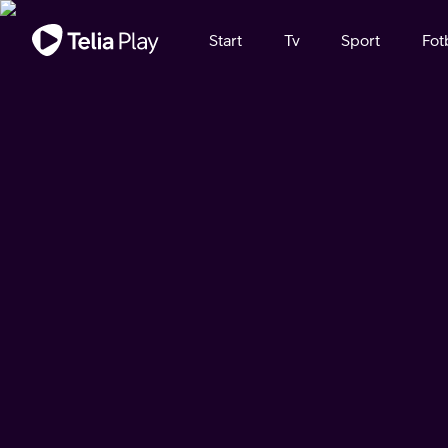
Viktigt meddelande
Start
Tv
Sport
Fot