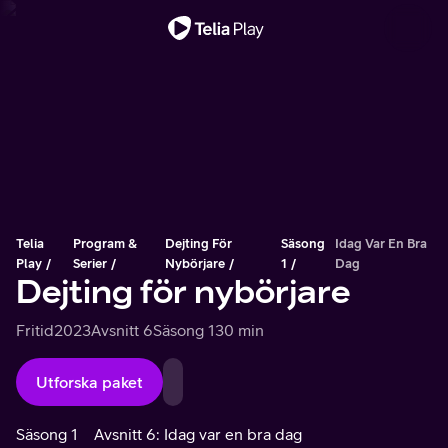
Viktigt meddelande
Telia
Program &
Dejting För
Säsong
Idag Var En Bra
Play
Serier
Nybörjare
1
Dag
Dejting för nybörjare
Fritid
2023
Avsnitt 6
Säsong 1
30 min
Utforska paket
Säsong 1
Avsnitt 6: Idag var en bra dag