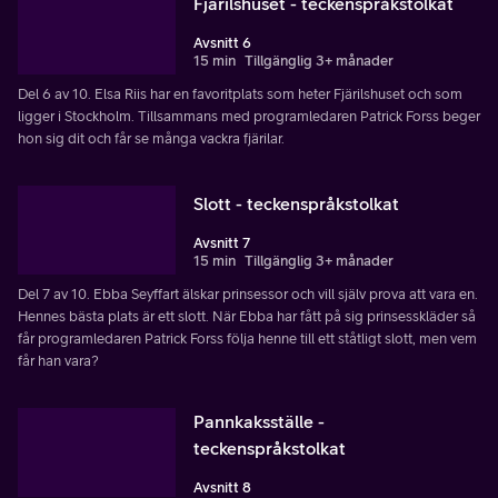
Fjärilshuset - teckenspråkstolkat
Avsnitt 6
15 min
Tillgänglig 3+ månader
Del 6 av 10. Elsa Riis har en favoritplats som heter Fjärilshuset och som
ligger i Stockholm. Tillsammans med programledaren Patrick Forss beger
hon sig dit och får se många vackra fjärilar.
Slott - teckenspråkstolkat
Avsnitt 7
15 min
Tillgänglig 3+ månader
Del 7 av 10. Ebba Seyffart älskar prinsessor och vill själv prova att vara en.
Hennes bästa plats är ett slott. När Ebba har fått på sig prinsesskläder så
får programledaren Patrick Forss följa henne till ett ståtligt slott, men vem
får han vara?
Pannkaksställe -
teckenspråkstolkat
Avsnitt 8