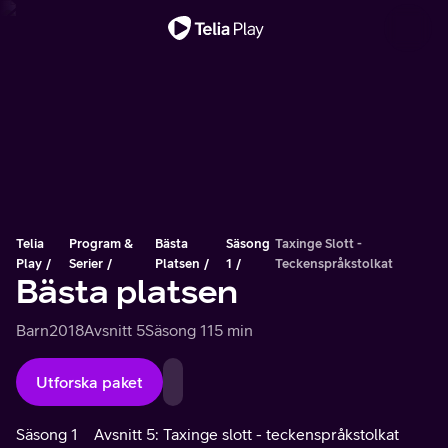
Viktigt meddelande
Telia
Program &
Bästa
Säsong
Taxinge Slott -
Play
Serier
Platsen
1
Teckenspråkstolkat
Bästa platsen
Barn
2018
Avsnitt 5
Säsong 1
15 min
Utforska paket
Säsong 1
Avsnitt 5: Taxinge slott - teckenspråkstolkat