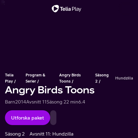
Viktigt meddelande
Telia
Program &
Angry Birds
Säsong
Hundzilla
Play
Serier
Toons
2
Angry Birds Toons
Barn
2014
Avsnitt 11
Säsong 2
2 min
6.4
Utforska paket
Säsong 2
Avsnitt 11: Hundzilla