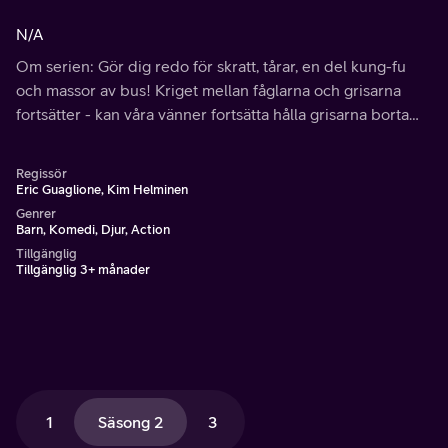
N/A
Om serien: Gör dig redo för skratt, tårar, en del kung-fu
och massor av bus! Kriget mellan fåglarna och grisarna
fortsätter - kan våra vänner fortsätta hålla grisarna borta
från att stjäla deras dyrbara ägg?
Regissör
Eric Guaglione, Kim Helminen
Genrer
Barn, Komedi, Djur, Action
Tillgänglig
Tillgänglig 3+ månader
1
Säsong 2
3