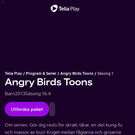
Viktigt meddelande
Telia Play
Program & Serier
Angry Birds Toons
Säsong 1
Angry Birds Toons
Barn
2013
Säsong 1
6.4
Utforska paket
Om serien: Gör dig redo för skratt, tårar, en del kung-fu
och massor av bus! Kriget mellan fåglarna och grisarna