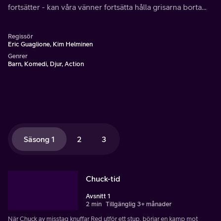
fortsätter - kan våra vänner fortsätta hålla grisarna borta
från att stjäla deras dyrbara ägg?
Regissör
Eric Guaglione, Kim Helminen
Genrer
Barn, Komedi, Djur, Action
Säsong 1
2
3
Chuck-tid
Avsnitt 1
2 min
Tillgänglig 3+ månader
När Chuck av misstag knuffar Red utför ett stup, börjar en kamp mot