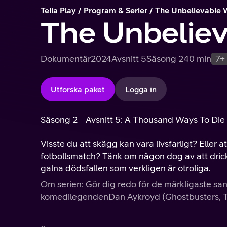
Telia Play
Program & Serier
The Unbelievable 
The Unbeliev
Dokumentär
2024
Avsnitt 5
Säsong 2
40 min
7+
Utforska paket
Logga in
Säsong 2
Avsnitt 5: A Thousand Ways To Die
Visste du att skägg kan vara livsfarligt? Elle
fotbollsmatch? Tänk om någon dog av att drick
galna dödsfallen som verkligen är otroliga.
Om serien: Gör dig redo för de märkligaste san
komedilegendenDan Aykroyd (Ghostbusters, Th