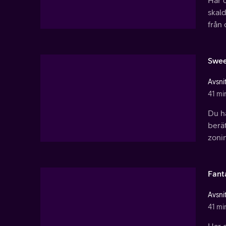
Har d
skald
från 
Swee
Avsnit
41 mi
Du ha
berä
zonin
Fant
Avsnit
41 mi