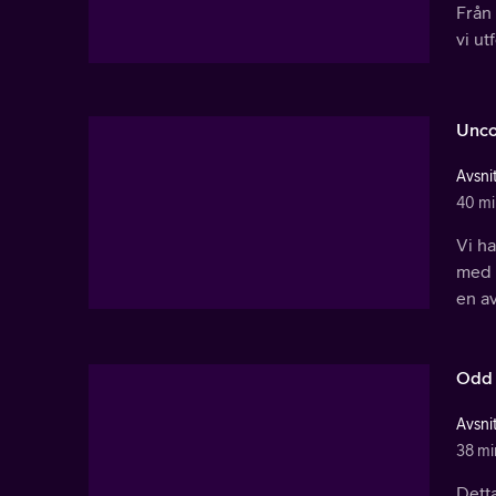
Från 
vi ut
Unco
Avsnit
40 mi
Vi h
med 
en av
Odd 
Avsnit
38 mi
Detta