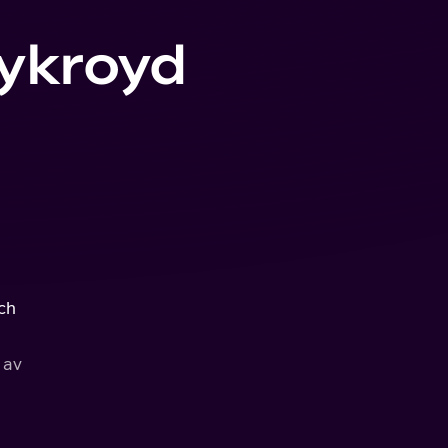
Aykroyd
ch
 av