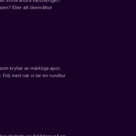
tt vinna andra världskriget?
ien? Eller att ökenråttor
som kryllar av märkliga apor,
. Följ med när vi tar en rundtur