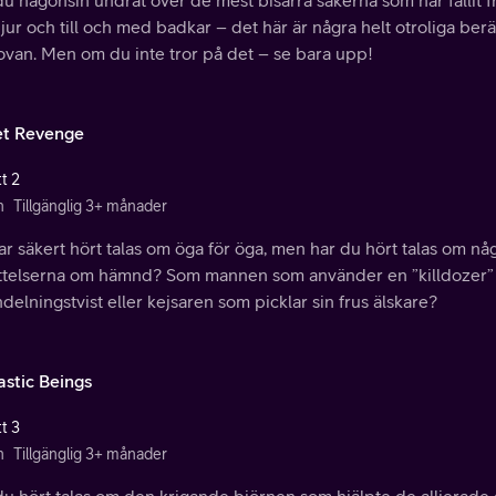
u någonsin undrat över de mest bisarra sakerna som har fallit fr
jur och till och med badkar – det här är några helt otroliga b
ovan. Men om du inte tror på det – se bara upp!
t Revenge
t 2
n
Tillgänglig 3+ månader
r säkert hört talas om öga för öga, men har du hört talas om någ
ttelserna om hämnd? Som mannen som använder en ”killdozer” f
delningstvist eller kejsaren som picklar sin frus älskare?
astic Beings
t 3
n
Tillgänglig 3+ månader