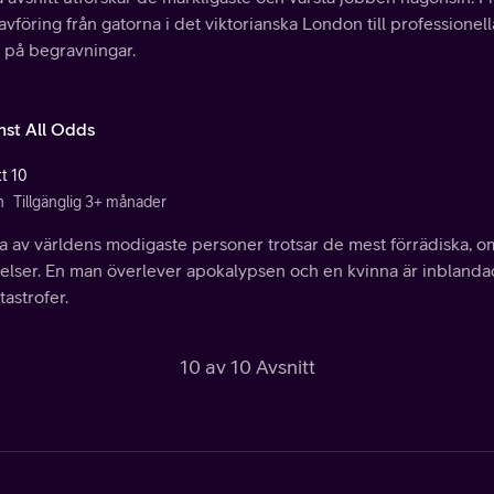
avföring från gatorna i det viktorianska London till professionell
a på begravningar.
nst All Odds
tt 10
n
Tillgänglig 3+ månader
 av världens modigaste personer trotsar de mest förrädiska, om
lser. En man överlever apokalypsen och en kvinna är inblandad 
tastrofer.
10 av 10 Avsnitt