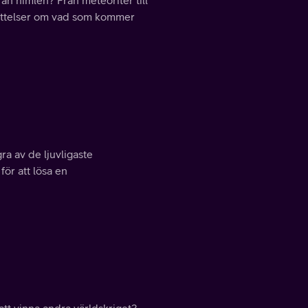
ån himlen? Från meteoriter till
erättelser om vad som kommer
ra av de ljuvligaste
ör att lösa en