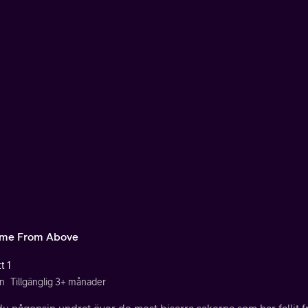
ame From Above
t 1
n
Tillgänglig 3+ månader