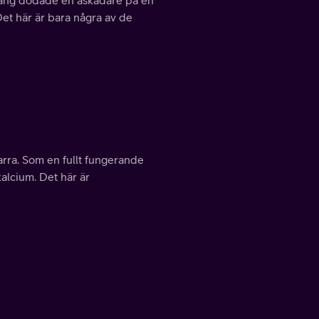
n gång dödade en åskådare på en
et här är bara några av de
arra. Som en fullt fungerande
 kalcium. Det här är