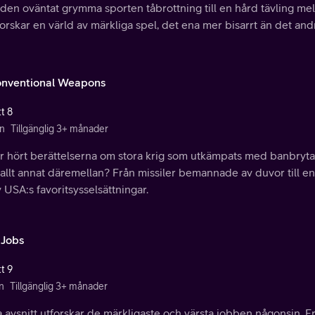
den oväntat grymma sporten tåbrottning till en hård tävling mel
forskar en värld av märkliga spel, det ena mer bisarrt än det and
nventional Weapons
t 8
n
Tillgänglig 3+ månader
ar hört berättelserna om stora krig som utkämpats med banbryt
allt annat däremellan? Från missiler bemannade av duvor till 
 USA:s favoritsysselsättningar.
Jobs
t 9
n
Tillgänglig 3+ månader
 avsnitt utforskar de märkligaste och värsta jobben någonsin. F