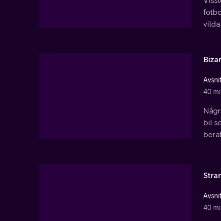
Visst
fotb
vilda
Biza
Avsnit
40 mi
Några
bil s
berät
Stra
Avsnit
40 mi