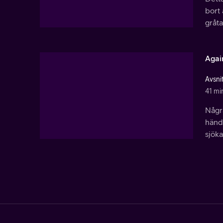
bort 
gråt
Agai
Avsni
41 mi
Några
hände
sjöka