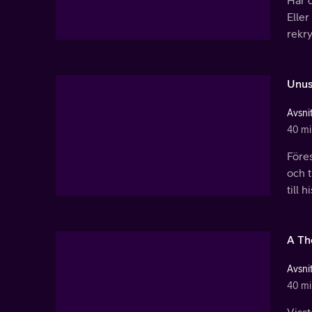
Har d
Eller
rekry
Unus
Avsnit
40 mi
Föres
och t
till 
A Th
Avsnit
40 mi