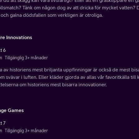
e du att skägg kan vara livsfarligt? Eller att en gräsklippare e
ollsmatch? Tänk om någon dog av att dricka för mycket vatten? D
 och galna dödsfallen som verkligen är otroliga.
rre Innovations
t 6
n
Tillgänglig 3+ månader
 av historiens mest briljanta uppfinningar är också de mest bis
om svävar i luften. Eller kläder gjorda av allas vår favoritkälla till
telserna om historiens mest bisarra innovationer.
nge Games
t 7
n
Tillgänglig 3+ månader