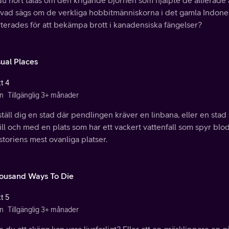
u hört talas om den krigande björnen som hjälpte de allierade a
 vad sägs om de verkliga hobbitmänniskorna i det gamla Indones
terades för att bekämpa brott i kanadensiska fängelser?
ual Places
t 4
n
Tillgänglig 3+ månader
täll dig en stad där pendlingen kräver en linbana, eller en stad 
ill och med en plats som har ett vackert vattenfall som spyr blod
historiens mest ovanliga platser.
ousand Ways To Die
t 5
n
Tillgänglig 3+ månader