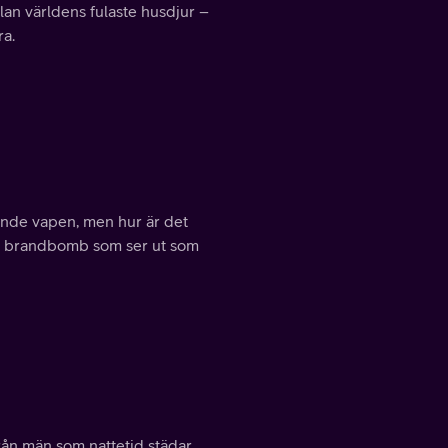
lan världens fulaste husdjur –
ra.
ande vapen, men hur är det
en brandbomb som ser ut som
rån män som nattetid städar