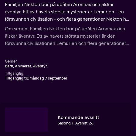
Familjen Nekton bor på ubåten Aronnax och älskar
äventyr. Ett av havets största mysterier är Lemurien - en
försvunnen civilisation - och flera generationer Nekton har
sökt efter denna förlorade värld.
Om serien: Familjen Nekton bor på ubåten Aronnax och
älskar äventyr. Ett av havets största mysterier är den
försvunna civilisationen Lemurien och flera generationer
har sökt efter denna förlorade värld. Nu med all ny teknik,
verkar Lemurien närmare än någonsin.
Genrer
Barn, Animerat, Äventyr
Tillgänglig
Tillgänglig till måndag 7 september
Kommande avsnitt
Säsong 1, Avsnitt 26