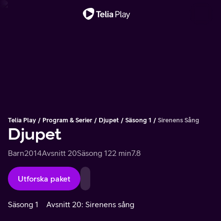
Viktigt meddelande
Telia Play
Program & Serier
Djupet
Säsong 1
Sirenens Sång
Djupet
Barn
2014
Avsnitt 20
Säsong 1
22 min
7.8
Utforska paket
Säsong 1
Avsnitt 20: Sirenens sång