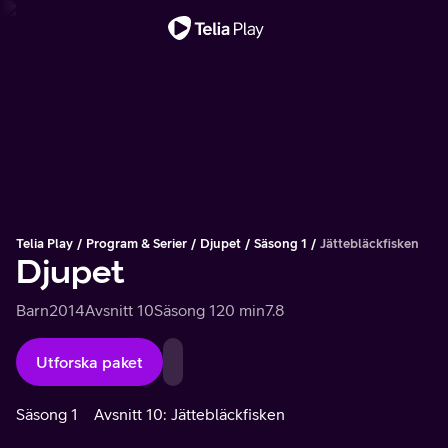
Viktigt meddelande
Telia Play
Program & Serier
Djupet
Säsong 1
Jättebläckfisken
Djupet
Barn
2014
Avsnitt 10
Säsong 1
20 min
7.8
Utforska paket
Säsong 1
Avsnitt 10: Jättebläckfisken