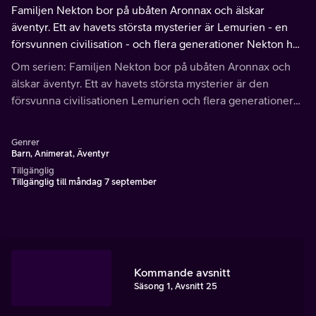
Familjen Nekton bor på ubåten Aronnax och älskar
äventyr. Ett av havets största mysterier är Lemurien - en
försvunnen civilisation - och flera generationer Nekton har
sökt efter denna förlorade värld.
Om serien: Familjen Nekton bor på ubåten Aronnax och
älskar äventyr. Ett av havets största mysterier är den
försvunna civilisationen Lemurien och flera generationer
har sökt efter denna förlorade värld. Nu med all ny teknik,
verkar Lemurien närmare än någonsin.
Genrer
Barn, Animerat, Äventyr
Tillgänglig
Tillgänglig till måndag 7 september
Kommande avsnitt
Säsong 1, Avsnitt 25