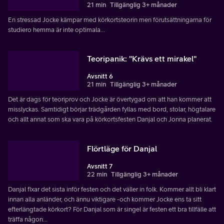
21 min
Tillgänglig 3+ månader
En stressad Jocke kämpar med körkortsteorin men förutsättningarna för
studiero hemma är inte optimala...
Teoripanik: "Krävs ett mirakel"
Avsnitt 6
21 min
Tillgänglig 3+ månader
Det är dags för teoriprov och Jocke är övertygad om att han kommer att
misslyckas. Samtidigt börjar trädgården fyllas med bord, stolar, högtalare
och allt annat som ska vara på körkortsfesten Danjal och Jonna planerat.
Flörtläge för Danjal
Avsnitt 7
22 min
Tillgänglig 3+ månader
Danjal fixar det sista inför festen och det väller in folk. Kommer allt bli klart
innan alla anländer, och ännu viktigare -och kommer Jocke ens ta sitt
efterlängtade körkort? För Danjal som är singel är festen ett bra tillfälle att
träffa någon...