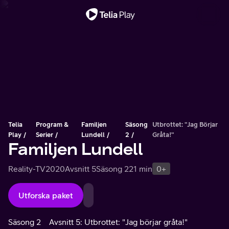
Viktigt meddelande
Telia
Program &
Familjen
Säsong
Utbrottet: "Jag Börjar
Play
Serier
Lundell
2
Gråta!"
Familjen Lundell
Reality-TV
2020
Avsnitt 5
Säsong 2
21 min
0+
Utforska paket
Säsong 2
Avsnitt 5: Utbrottet: "Jag börjar gråta!"