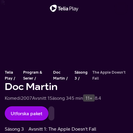
Viktigt meddelande
Telia
Program &
Doc
Säsong
The Apple Doesn't
Play
Serier
Martin
3
Fall
Doc Martin
Komedi
2007
Avsnitt 1
Säsong 3
45 min
11+
8.4
Utforska paket
Säsong 3
Avsnitt 1: The Apple Doesn't Fall