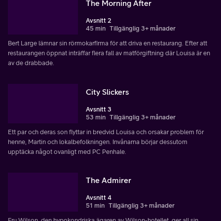
The Morning After
Avsnitt 2
45 min
Tillgänglig 3+ månader
Bert Large lämnar sin rörmokarfirma för att driva en restaurang. Efter att
restaurangen öppnat inträffar flera fall av matförgiftning där Louisa är en
av de drabbade.
City Slickers
Avsnitt 3
53 min
Tillgänglig 3+ månader
Ett par och deras son flyttar in bredvid Louisa och orsakar problem för
henne, Martin och lokalbefolkningen. Invånarna börjar dessutom
upptäcka något ovanligt med PC Penhale.
The Admirer
Avsnitt 4
51 min
Tillgänglig 3+ månader
Fru Wilson, den hypokondriska ägaren av Wilson-hotellet, ger all sin