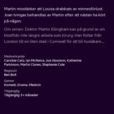
Martin misstänker att Louisa drabbats av minnesförlust.
Joan tvingas behandlas av Martin efter att nästan ha kört
på någon.
Om serien: Doktor Martin Ellingham kan på grund av sin
blodfobi inte längre arbeta som kirurg. Han flyttar från
London till en liten stad i Cornwall för att bli husläkare.
Men det går inte helt smärtfritt, eftersom doktor Martin
helt saknar sociala förmågor.
Medverkande
Caroline Catz, Ian McNeice, Joe Absolom, Katherine
Parkinson, Martin Clunes, Stephanie Cole
Regissör
Ben Bolt
Genrer
Komedi, Drama, Medicin
Tillgänglig
Tillgänglig 3+ månader